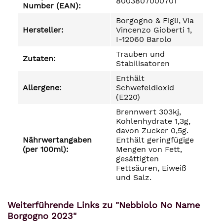
8003807000701
Number (EAN):
Borgogno & Figli, Via
Hersteller:
Vincenzo Gioberti 1,
I-12060 Barolo
Trauben und
Zutaten:
Stabilisatoren
Enthält
Allergene:
Schwefeldioxid
(E220)
Brennwert 303kj,
Kohlenhydrate 1,3g,
davon Zucker 0,5g.
Nährwertangaben
Enthält geringfügige
(per 100ml):
Mengen von Fett,
gesättigten
Fettsäuren, Eiweiß
und Salz.
Weiterführende Links zu "Nebbiolo No Name
Borgogno 2023"