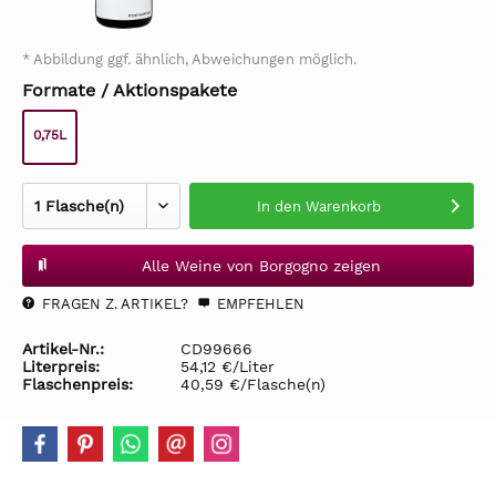
* Abbildung ggf. ähnlich, Abweichungen möglich.
Formate / Aktionspakete
0,75L
In den
Warenkorb
Alle Weine von Borgogno zeigen
FRAGEN Z. ARTIKEL?
EMPFEHLEN
Artikel-Nr.:
CD99666
Literpreis:
54,12 €/Liter
Flaschenpreis:
40,59 €/Flasche(n)