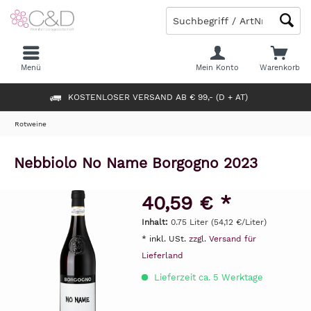
Menü
Mein Konto
Warenkorb
KOSTENLOSER VERSAND AB € 99,- (D + AT)
Rotweine
Nebbiolo No Name Borgogno 2023
40,59 € *
Inhalt:
0.75 Liter (54,12 €/Liter)
* inkl. USt.
zzgl. Versand für
Lieferland
Lieferzeit ca. 5 Werktage