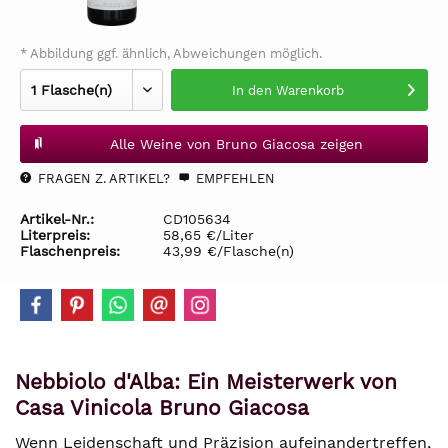
* Abbildung ggf. ähnlich, Abweichungen möglich.
In den
Warenkorb
Alle Weine von Bruno Giacosa zeigen
FRAGEN Z. ARTIKEL?
EMPFEHLEN
Artikel-Nr.:
CD105634
Literpreis:
58,65 €/Liter
Flaschenpreis:
43,99 €/Flasche(n)
Nebbiolo d'Alba: Ein Meisterwerk von
Casa Vinicola Bruno Giacosa
Wenn Leidenschaft und Präzision aufeinandertreffen,