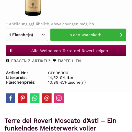
* Abbildung ggf. ähnlich, Abweichungen möglich.
In den
Warenkorb
Alle Weine von Terre dei Roveri zeigen
FRAGEN Z. ARTIKEL?
EMPFEHLEN
Artikel-Nr.:
CD106300
Literpreis:
14,52 €/Liter
Flaschenpreis:
10,89 €/Flasche(n)
Terre dei Roveri Moscato d’Asti – Ein
funkelndes Meisterwerk voller