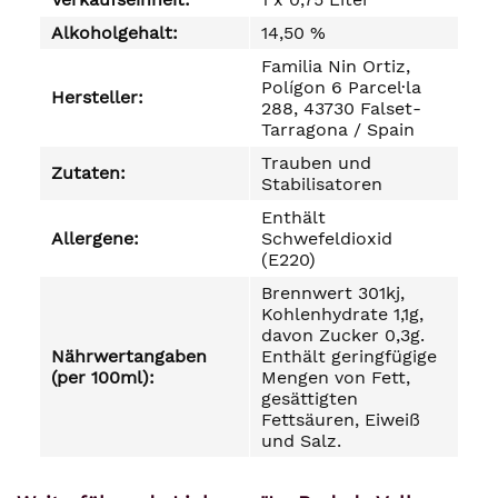
Alkoholgehalt:
14,50 %
Familia Nin Ortiz,
Polígon 6 Parcel·la
Hersteller:
288, 43730 Falset-
Tarragona / Spain
Trauben und
Zutaten:
Stabilisatoren
Enthält
Allergene:
Schwefeldioxid
(E220)
Brennwert 301kj,
Kohlenhydrate 1,1g,
davon Zucker 0,3g.
Nährwertangaben
Enthält geringfügige
(per 100ml):
Mengen von Fett,
gesättigten
Fettsäuren, Eiweiß
und Salz.