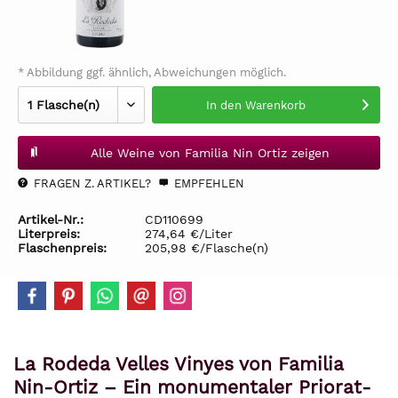
* Abbildung ggf. ähnlich, Abweichungen möglich.
In den
Warenkorb
Alle Weine von Familia Nin Ortiz zeigen
FRAGEN Z. ARTIKEL?
EMPFEHLEN
Artikel-Nr.:
CD110699
Literpreis:
274,64 €/Liter
Flaschenpreis:
205,98 €/Flasche(n)
La Rodeda Velles Vinyes von Familia
Nin-Ortiz – Ein monumentaler Priorat-