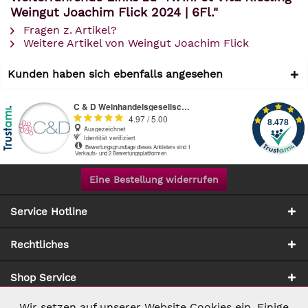
Weingut Joachim Flick 2024 | 6Fl."
Fragen z. Artikel?
Weitere Artikel von Weingut Joachim Flick
Kunden haben sich ebenfalls angesehen
Eine Bestellung widerrufen
Service Hotline
Rechtliches
Shop Service
Wir setzen auf unserer Website Cookies ein. Einige
Aktiv
Notwendig