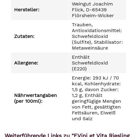
Weingut Joachim
Hersteller:
Flick, D-65439
Flörsheim-Wicker
Trauben,
Antioxidationsmittel:
Zutaten:
Schwefeldioxid
(Sulfite), Stabilisator:
Metaweinsäure
Enthält
Allergene:
Schwefeldioxid
(E220)
Energie: 293 kJ / 70
kcal, Kohlenhydrate:
1,5 g, davon Zucker:
Nährwertangaben
1,2 g, Enthält
(per 100ml):
geringfügige Mengen
von Fett, gesättigten
Fettsäuren, Eiweiß
und Salz
Weiterführende Links zu "F.Vini et Vita Riesling