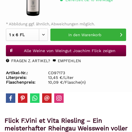
* Abbildung ggf. ähnlich, Abweichungen möglich.
In den
Warenkorb
Alle Weine von Weingut Joachim Flick zeigen
FRAGEN Z. ARTIKEL?
EMPFEHLEN
Artikel-Nr.:
CD97173
Literpreis:
13,45 €/Liter
Flaschenpreis:
10,09 €/Flasche(n)
Flick F.Vini et Vita Riesling – Ein
meisterhafter Rheingau Weisswein voller