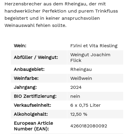
Herzensbrecher aus dem Rheingau, der mit
handwerklicher Perfektion und purem Trinkfluss
begeistert und in keiner anspruchsvollen
Weinauswahl fehlen sollte.
Wein:
F.Vini et Vita Riesling
Weingut Joachim
Abfüller / Weingut:
Flick
Anbaugebiet:
Rheingau
Weinfarbe:
Weißwein
Jahrgang:
2024
BIO Zertifizierung:
nein
Verkaufseinheit:
6 x 0,75 Liter
Alkoholgehalt:
12,50 %
European Article
4260182080092
Number (EAN):