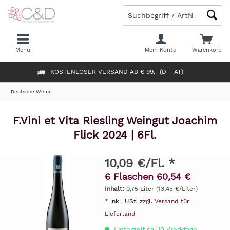
Menü
Mein Konto
Warenkorb
KOSTENLOSER VERSAND AB € 99,- (D + AT)
Deutsche Weine
F.Vini et Vita Riesling Weingut Joachim
Flick 2024 | 6Fl.
10,09 €/Fl. *
6 Flaschen 60,54 €
Inhalt:
0,75 Liter (13,45 €/Liter)
* inkl. USt.
zzgl. Versand für
Lieferland
Lieferzeit ca. 10 Werktage