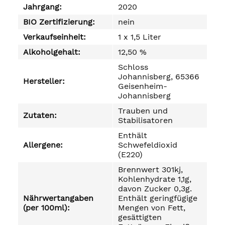
Jahrgang:
2020
BIO Zertifizierung:
nein
Verkaufseinheit:
1 x 1,5 Liter
Alkoholgehalt:
12,50 %
Schloss
Johannisberg, 65366
Hersteller:
Geisenheim-
Johannisberg
Trauben und
Zutaten:
Stabilisatoren
Enthält
Allergene:
Schwefeldioxid
(E220)
Brennwert 301kj,
Kohlenhydrate 1,1g,
davon Zucker 0,3g.
Nährwertangaben
Enthält geringfügige
(per 100ml):
Mengen von Fett,
gesättigten