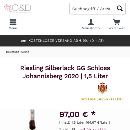
Menü
Mein Konto
Warenkorb
KOSTENLOSER VERSAND AB € 99,- (D + AT)
Deutsche Weine
Riesling Silberlack GG Schloss
Johannisberg 2020 | 1,5 Liter
97,00 € *
Inhalt:
1.5 Liter (64,67 €/Liter)
* inkl. USt.
zzgl. Versand für