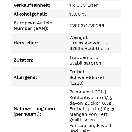
Verkaufseinheit:
1 x 0,75 Liter
Alkoholgehalt:
13,00 %
European Article
4260371720266
Number (EAN):
Weingut
Hersteller:
Dreissigacker, D-
67595 Bechtheim
Trauben und
Zutaten:
Stabilisatoren
Enthält
Allergene:
Schwefeldioxid
(E220)
Brennwert 301kj,
Kohlenhydrate 1,1g,
davon Zucker 0,3g.
Nährwertangaben
Enthält geringfügige
(per 100ml):
Mengen von Fett,
gesättigten
Fettsäuren, Eiweiß
und Salz.