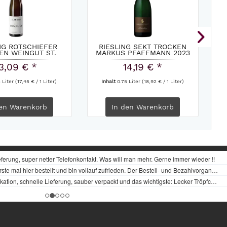
NG ROTSCHIEFER
RIESLING SEKT TROCKEN
NU
EN WEINGUT ST.
MARKUS PFAFFMANN 2023
IE
ANTONY...
3,09 € *
14,19 € *
5 Liter
(17,45 € / 1 Liter)
Inhalt
0.75 Liter
(18,92 € / 1 Liter)
en
Warenkorb
In den
Warenkorb