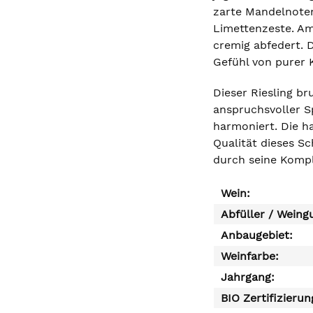
zarte Mandelnoten
Limettenzeste. Am
cremig abfedert. D
Gefühl von purer K
Dieser Riesling bru
anspruchsvoller S
harmoniert. Die h
Qualität dieses S
durch seine Kompl
Wein:
Abfüller / Weing
Anbaugebiet:
Weinfarbe:
Jahrgang:
BIO Zertifizierun