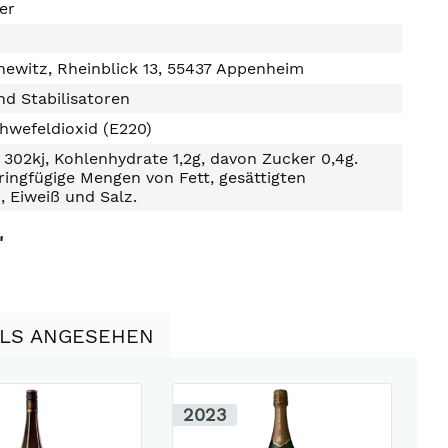
ter
ewitz, Rheinblick 13, 55437 Appenheim
d Stabilisatoren
hwefeldioxid (E220)
302kj, Kohlenhydrate 1,2g, davon Zucker 0,4g.
ringfügige Mengen von Fett, gesättigten
, Eiweiß und Salz.
"
LLS ANGESEHEN
2023
2