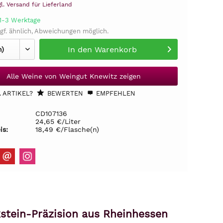
gl. Versand für Lieferland
 1-3 Werktage
gf. ähnlich, Abweichungen möglich.
In den
Warenkorb
Alle Weine von Weingut Knewitz zeigen
 ARTIKEL?
BEWERTEN
EMPFEHLEN
CD107136
24,65 €/Liter
is:
18,49 €/Flasche(n)
kstein-Präzision aus Rheinhessen