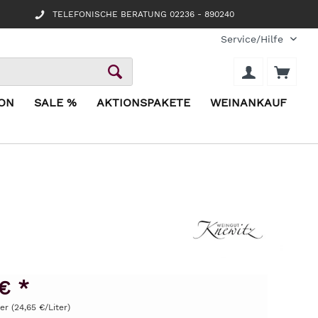
TELEFONISCHE BERATUNG 02236 - 890240
Service/Hilfe
ION
SALE %
AKTIONSPAKETE
WEINANKAUF
€ *
ter (24,65 €/Liter)