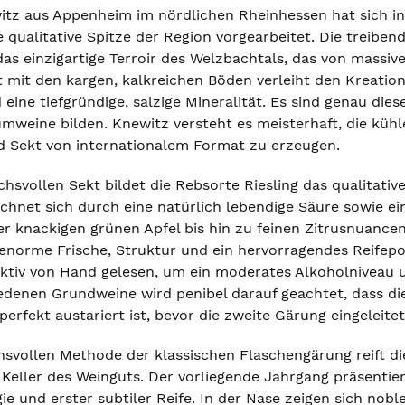
tz aus Appenheim im nördlichen Rheinhessen hat sich i
qualitative Spitze der Region vorgearbeitet. Die treiben
as einzigartige Terroir des Welzbachtals, das von massiv
t mit den kargen, kalkreichen Böden verleiht den Kreatio
eine tiefgründige, salzige Mineralität. Es sind genau dies
mweine bilden. Knewitz versteht es meisterhaft, die kühl
d Sekt von internationalem Format zu erzeugen.
hsvollen Sekt bildet die Rebsorte Riesling das qualitative
chnet sich durch eine natürlich lebendige Säure sowie e
ber knackigen grünen Apfel bis hin zu feinen Zitrusnuance
 enorme Frische, Struktur und ein hervorragendes Reifep
ektiv von Hand gelesen, um ein moderates Alkoholniveau 
edenen Grundweine wird penibel darauf geachtet, dass di
perfekt austariert ist, bevor die zweite Gärung eingeleitet
svollen Methode der klassischen Flaschengärung reift dies
 Keller des Weinguts. Der vorliegende Jahrgang präsentier
ie und erster subtiler Reife. In der Nase zeigen sich nob