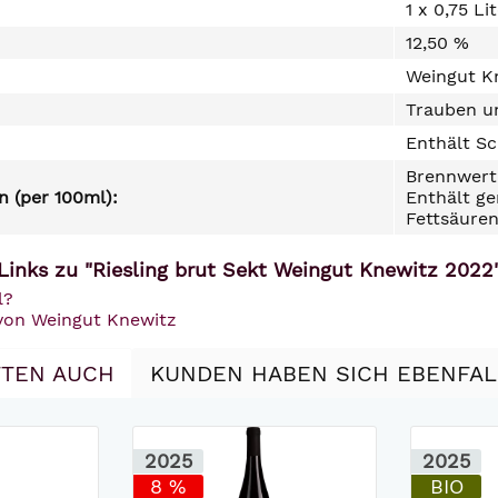
1 x 0,75 Li
12,50 %
Weingut Kn
Trauben un
Enthält Sc
Brennwert 
 (per 100ml):
Enthält ge
Fettsäuren
Links zu "Riesling brut Sekt Weingut Knewitz 2022
l?
 von Weingut Knewitz
TEN AUCH
KUNDEN HABEN SICH EBENFA
2025
2025
8 %
BIO