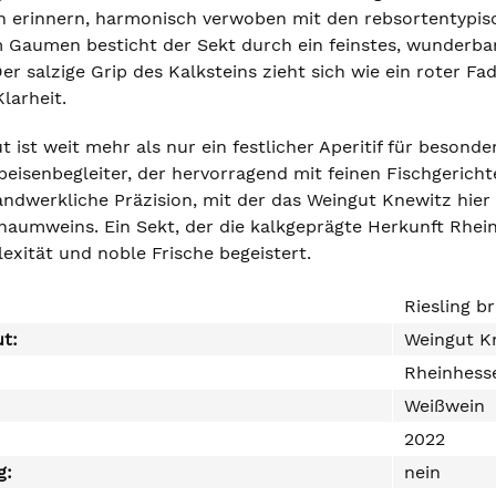
 erinnern, harmonisch verwoben mit den rebsortentypis
 Gaumen besticht der Sekt durch ein feinstes, wunderbar 
er salzige Grip des Kalksteins zieht sich wie ein roter F
larheit.
t ist weit mehr als nur ein festlicher Aperitif für besonde
peisenbegleiter, der hervorragend mit feinen Fischgerich
andwerkliche Präzision, mit der das Weingut Knewitz hier
chaumweins. Ein Sekt, der die kalkgeprägte Herkunft Rhei
exität und noble Frische begeistert.
Riesling b
ut:
Weingut K
Rheinhess
Weißwein
2022
g:
nein