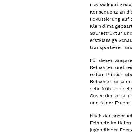
Das Weingut Knewi
Konsequenz an die 
Fokussierung auf d
Kleinklima gepaar
Säurestruktur und 
erstklassige Schau
transportieren un
Für diesen anspruc
Rebsorten und zei
reifem Pfirsich ü
Rebsorte für eine
sehr früh und sel
Cuvée der verschi
und feiner Frucht 
Nach der anspruch
Feinhefe im tiefen
jugendlicher Energ