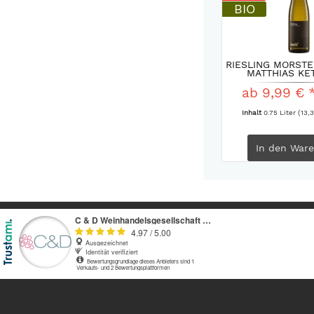
BIO
RIESLING MORSTE
MATTHIAS KE
ab 9,99 € 
Inhalt
0.75 Liter
(13,3
In den
Ware