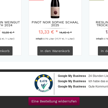
IN WEINGUT
PINOT NOIR SOPHIE SCHAAL
RIESLI
TH 2024
2025
TROCK
*
13,33 € *
1
10,99 € *
14,49 € *
2 € / 1 Liter)
Inhalt
0.75 Liter
(17,77 € / 1 Liter)
Inhalt
0.7
nkorb
In den
Warenkorb
In d
Eine Bestellung widerrufen