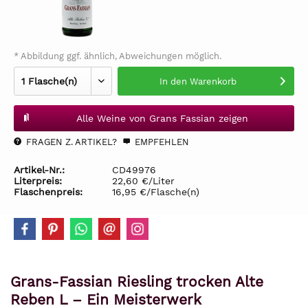
* Abbildung ggf. ähnlich, Abweichungen möglich.
In den
Warenkorb
Alle Weine von Grans Fassian zeigen
FRAGEN Z. ARTIKEL?
EMPFEHLEN
Artikel-Nr.:
CD49976
Literpreis:
22,60 €/Liter
Flaschenpreis:
16,95 €/Flasche(n)
Grans-Fassian Riesling trocken Alte
Reben L – Ein Meisterwerk