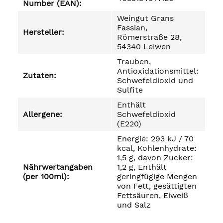
Number (EAN):
Weingut Grans
Fassian,
Hersteller:
Römerstraße 28,
54340 Leiwen
Trauben,
Antioxidationsmittel:
Zutaten:
Schwefeldioxid und
Sulfite
Enthält
Allergene:
Schwefeldioxid
(E220)
Energie: 293 kJ / 70
kcal, Kohlenhydrate:
1,5 g, davon Zucker:
Nährwertangaben
1,2 g, Enthält
(per 100ml):
geringfügige Mengen
von Fett, gesättigten
Fettsäuren, Eiweiß
und Salz