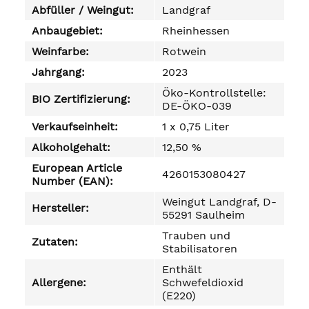
Abfüller / Weingut:
Landgraf
Anbaugebiet:
Rheinhessen
Weinfarbe:
Rotwein
Jahrgang:
2023
Öko-Kontrollstelle:
BIO Zertifizierung:
DE-ÖKO-039
Verkaufseinheit:
1 x 0,75 Liter
Alkoholgehalt:
12,50 %
European Article
4260153080427
Number (EAN):
Weingut Landgraf, D-
Hersteller:
55291 Saulheim
Trauben und
Zutaten:
Stabilisatoren
Enthält
Allergene:
Schwefeldioxid
(E220)