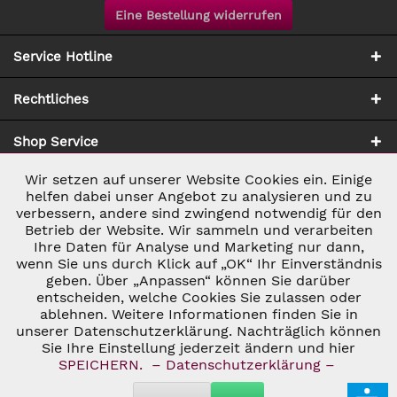
Eine Bestellung widerrufen
Service Hotline
Rechtliches
Shop Service
Wir setzen auf unserer Website Cookies ein. Einige
Aktiv
Notwendig
Zahlung & Versand
helfen dabei unser Angebot zu analysieren und zu
verbessern, andere sind zwingend notwendig für den
Betrieb der Website. Wir sammeln und verarbeiten
Inaktiv
Marketing
Ihre Daten für Analyse und Marketing nur dann,
wenn Sie uns durch Klick auf „OK“ Ihr Einverständnis
geben. Über „Anpassen“ können Sie darüber
Inaktiv
Tracking
entscheiden, welche Cookies Sie zulassen oder
ablehnen. Weitere Informationen finden Sie in
* ALLE PREISE INKL. GESETZL. UMSATZSTEUER ZZGL.
VERSANDKOSTEN
UND GGF. NACHNAHMEGEBÜHREN, WENN NICHT
unserer Datenschutzerklärung. Nachträglich können
Inaktiv
Personalisierung
ANDERS BESCHRIEBEN
Sie Ihre Einstellung jederzeit ändern und hier
© 2026 C&D WEINHANDEL - ALL RIGHTS RESERVED. THEME BY
SPEICHERN.
– Datenschutzerklärung –
THEMEWARE®
Inaktiv
Service