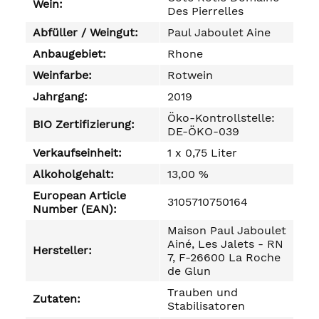
Wein:
Des Pierrelles
Abfüller / Weingut:
Paul Jaboulet Aine
Anbaugebiet:
Rhone
Weinfarbe:
Rotwein
Jahrgang:
2019
Öko-Kontrollstelle:
BIO Zertifizierung:
DE-ÖKO-039
Verkaufseinheit:
1 x 0,75 Liter
Alkoholgehalt:
13,00 %
European Article
3105710750164
Number (EAN):
Maison Paul Jaboulet
Ainé, Les Jalets - RN
Hersteller:
7, F-26600 La Roche
de Glun
Trauben und
Zutaten:
Stabilisatoren