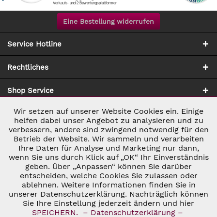
Eine Bestellung widerrufen
Service Hotline
Rechtliches
Shop Service
Wir setzen auf unserer Website Cookies ein. Einige
Aktiv
Notwendig
Zahlung & Versand
helfen dabei unser Angebot zu analysieren und zu
verbessern, andere sind zwingend notwendig für den
Betrieb der Website. Wir sammeln und verarbeiten
Inaktiv
Marketing
Ihre Daten für Analyse und Marketing nur dann,
wenn Sie uns durch Klick auf „OK“ Ihr Einverständnis
geben. Über „Anpassen“ können Sie darüber
Inaktiv
Tracking
entscheiden, welche Cookies Sie zulassen oder
ablehnen. Weitere Informationen finden Sie in
* ALLE PREISE INKL. GESETZL. UMSATZSTEUER ZZGL.
VERSANDKOSTEN
UND GGF. NACHNAHMEGEBÜHREN, WENN NICHT
unserer Datenschutzerklärung. Nachträglich können
Inaktiv
Personalisierung
ANDERS BESCHRIEBEN
Sie Ihre Einstellung jederzeit ändern und hier
© 2026 C&D WEINHANDEL - ALL RIGHTS RESERVED. THEME BY
SPEICHERN.
– Datenschutzerklärung –