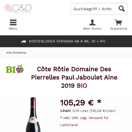
Menü
Mein Konto
Warenkorb
KOSTENLOSER VERSAND AB € 99,- (D + AT)
Alle Rotweine
Côte Rôtie Domaine Des
Pierrelles Paul Jaboulet Aine
2019
BIO
105,29 € *
Inhalt:
0.75 Liter (140,39 €/Liter)
* inkl. USt.
zzgl. Versand für
Lieferland