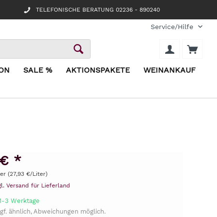
TELEFONISCHE BERATUNG 02236 - 890240
Service/Hilfe
ION
SALE %
AKTIONSPAKETE
WEINANKAUF
 € *
ter (27,93 €/Liter)
gl. Versand für Lieferland
 1-3 Werktage
gf. ähnlich, Abweichungen möglich.