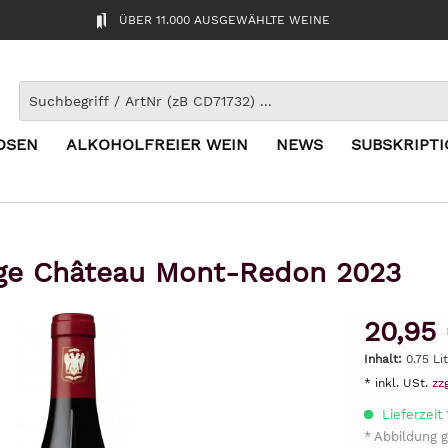
ÜBER 11.000 AUSGEWÄHLTE WEINE
OSEN
ALKOHOLFREIER WEIN
NEWS
SUBSKRIPT
uge Château Mont-Redon 2023
20,95
Inhalt:
0.75 Li
* inkl. USt.
zz
Lieferzeit
* Abbildung g