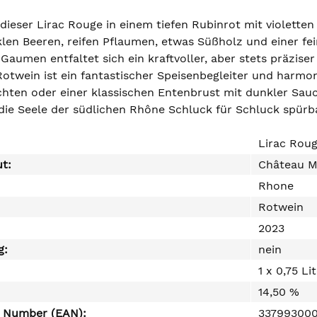
 dieser Lirac Rouge in einem tiefen Rubinrot mit violetten
len Beeren, reifen Pflaumen, etwas Süßholz und einer fe
Gaumen entfaltet sich ein kraftvoller, aber stets präzise
r Rotwein ist ein fantastischer Speisenbegleiter und ha
chten oder einer klassischen Entenbrust mit dunkler Sauce
 die Seele der südlichen Rhône Schluck für Schluck spürb
Lirac Rou
ut:
Château 
Rhone
Rotwein
2023
g:
nein
1 x 0,75 Li
14,50 %
e Number (EAN):
33799300