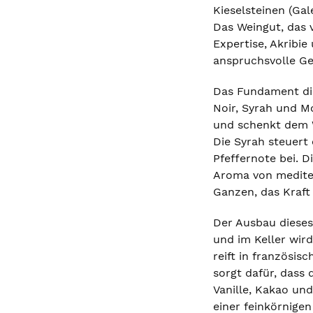
Kieselsteinen (Ga
Das Weingut, das 
Expertise, Akribi
anspruchsvolle Gen
Das Fundament die
Noir, Syrah und Mo
und schenkt dem W
Die Syrah steuert
Pfeffernote bei. 
Aroma von medite
Ganzen, das Kraft
Der Ausbau dieses
und im Keller wird
reift in französi
sorgt dafür, dass 
Vanille, Kakao un
einer feinkörnige