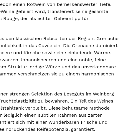
-Redon einen Rotwein von bemerkenswerter Tiefe.
ine gefeiert wird, transferiert seine gesamte
c Rouge, der als echter Geheimtipp für
us den klassischen Rebsorten der Region: Grenache
önlichkeit in das Cuvée ein. Die Grenache dominiert
beere und Kirsche sowie eine einladende Wärme.
chwarzen Johannisbeeren und eine noble, feine
 ihm Struktur, erdige Würze und das unverkennbare
usammen verschmelzen sie zu einem harmonischen
iner strengen Selektion des Leseguts im Weinberg
ruchtelastizität zu bewahren. Ein Teil des Weines
delstahltank verbleibt. Diese behutsame Methode
hr lediglich einen subtilen Rahmen aus zarter
entiert sich mit einer wunderbaren Frische und
eeindruckendes Reifepotenzial garantiert.