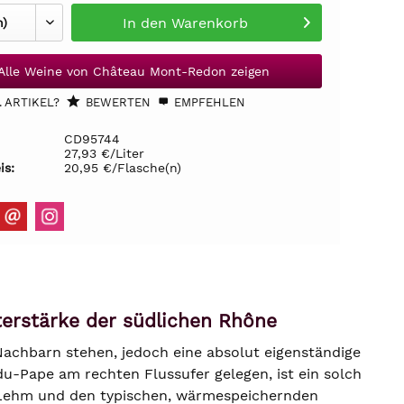
In den
Warenkorb
Alle Weine von Château Mont-Redon zeigen
 ARTIKEL?
BEWERTEN
EMPFEHLEN
CD95744
27,93 €/Liter
is:
20,95 €/Flasche(n)
erstärke der südlichen Rhône
Nachbarn stehen, jedoch eine absolut eigenständige
du-Pape am rechten Flussufer gelegen, ist ein solch
m Lehm und den typischen, wärmespeichernden