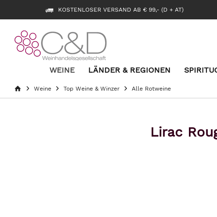
KOSTENLOSER VERSAND AB € 99,- (D + AT)
WEINE
LÄNDER & REGIONEN
SPIRITU
Weine
Top Weine & Winzer
Alle Rotweine
Lirac Ro