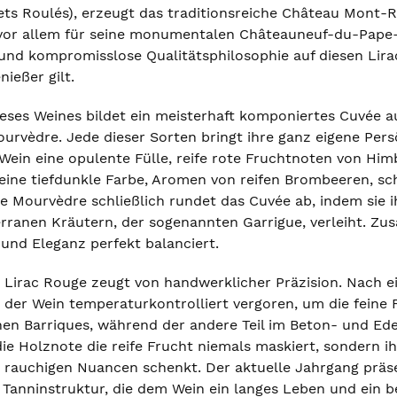
lets Roulés), erzeugt das traditionsreiche Château Mont
vor allem für seine monumentalen Châteauneuf-du-Pape-We
e und kompromisslose Qualitätsphilosophie auf diesen Lira
ießer gilt.
ses Weines bildet ein meisterhaft komponiertes Cuvée a
urvèdre. Jede dieser Sorten bringt ihre ganz eigene Pers
ein eine opulente Fülle, reife rote Fruchtnoten von Him
 eine tiefdunkle Farbe, Aromen von reifen Brombeeren, s
Die Mourvèdre schließlich rundet das Cuvée ab, indem sie
rranen Kräutern, der sogenannten Garrigue, verleiht. Z
 und Eleganz perfekt balanciert.
 Lirac Rouge zeugt von handwerklicher Präzision. Nach e
 der Wein temperaturkontrolliert vergoren, um die feine F
schen Barriques, während der andere Teil im Beton- und E
die Holznote die reife Frucht niemals maskiert, sondern i
d rauchigen Nuancen schenkt. Der aktuelle Jahrgang präs
n Tanninstruktur, die dem Wein ein langes Leben und ein b