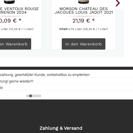
UE VENTOUX ROUGE
MORGON CHÂTEAU DES
G
RENON 2024
JACQUES LOUIS JADOT 2021
0,09 € *
21,19 € *
5 Liter
(13,45 € / 1 Liter)
Inhalt
0.75 Liter
(28,25 € / 1 Liter)
en
Warenkorb
In den
Warenkorb
Zahlung & Versand