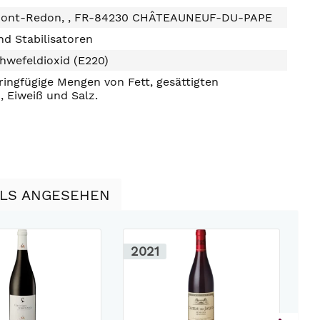
Mont-Redon, , FR-84230 CHÂTEAUNEUF-DU-PAPE
d Stabilisatoren
hwefeldioxid (E220)
ringfügige Mengen von Fett, gesättigten
, Eiweiß und Salz.
LLS ANGESEHEN
2021
2