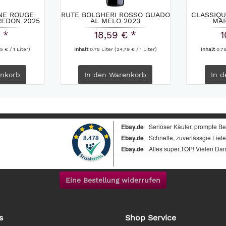
NE ROUGE
RUTE BOLGHERI ROSSO GUADO
CLASSIQ
REDON 2025
AL MELO 2023
MAR
 *
18,59 € *
1
5 € / 1 Liter)
Inhalt
0.75 Liter
(24,79 € / 1 Liter)
Inhalt
0.7
nkorb
In den
Warenkorb
In d
Eine Bestellung widerrufen
s
Shop Service