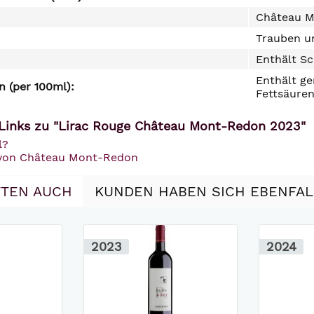
Château 
Trauben un
Enthält Sc
Enthält ge
 (per 100ml):
Fettsäuren
Links zu "Lirac Rouge Château Mont-Redon 2023"
l?
 von Château Mont-Redon
TEN AUCH
KUNDEN HABEN SICH EBENFA
2023
2024