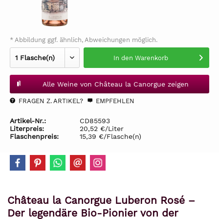
* Abbildung ggf. ähnlich, Abweichungen möglich.
In den
Warenkorb
Alle Weine von Château la Canorgue zeigen
FRAGEN Z. ARTIKEL?
EMPFEHLEN
Artikel-Nr.:
CD85593
Literpreis:
20,52 €/Liter
Flaschenpreis:
15,39 €/Flasche(n)
Château la Canorgue Luberon Rosé –
Der legendäre Bio-Pionier von der