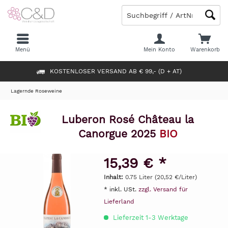
Menü
Mein Konto
Warenkorb
KOSTENLOSER VERSAND AB € 99,- (D + AT)
Lagernde Roseweine
Luberon Rosé Château la
Canorgue 2025
BIO
15,39 € *
Inhalt:
0.75 Liter (20,52 €/Liter)
* inkl. USt.
zzgl. Versand für
Lieferland
Lieferzeit 1-3 Werktage