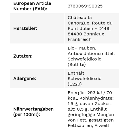
European Article
3760069190025
Number (EAN):
Château la
Canorgue, Route du
Hersteller:
Pont Julien - D149,
84480 Bonnieux,
Frankreich
Bio-Trauben,
Antioxidationsmittel:
Zutaten:
Schwefeldioxid
(Sulfite)
Enthält
Allergene:
Schwefeldioxid
(E220)
Energie: 293 kJ / 70
kcal, Kohlenhydrate:
1,5 g, davon Zucker:
Nährwertangaben
&lt; 0,5 g, Enthält
(per 100ml):
geringfügige Mengen
von Fett, gesättigten
Fettsäuren, Eiweiß