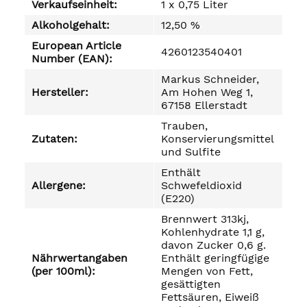
Verkaufseinheit:
1 x 0,75 Liter
Alkoholgehalt:
12,50 %
European Article
4260123540401
Number (EAN):
Markus Schneider,
Hersteller:
Am Hohen Weg 1,
67158 Ellerstadt
Trauben,
Zutaten:
Konservierungsmittel
und Sulfite
Enthält
Allergene:
Schwefeldioxid
(E220)
Brennwert 313kj,
Kohlenhydrate 1,1 g,
davon Zucker 0,6 g.
Nährwertangaben
Enthält geringfügige
(per 100ml):
Mengen von Fett,
gesättigten
Fettsäuren, Eiweiß