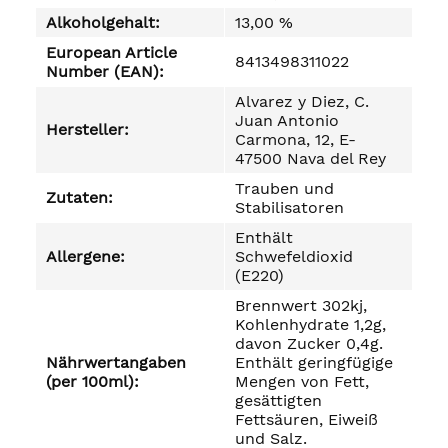
Alkoholgehalt:
13,00 %
European Article
8413498311022
Number (EAN):
Alvarez y Diez, C.
Juan Antonio
Hersteller:
Carmona, 12, E-
47500 Nava del Rey
Trauben und
Zutaten:
Stabilisatoren
Enthält
Allergene:
Schwefeldioxid
(E220)
Brennwert 302kj,
Kohlenhydrate 1,2g,
davon Zucker 0,4g.
Nährwertangaben
Enthält geringfügige
(per 100ml):
Mengen von Fett,
gesättigten
Fettsäuren, Eiweiß
und Salz.