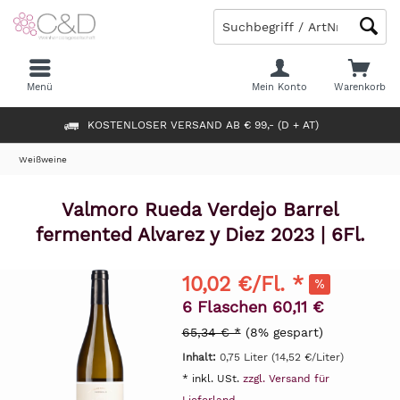
Menü
Mein Konto
Warenkorb
KOSTENLOSER VERSAND AB € 99,- (D + AT)
Weißweine
Valmoro Rueda Verdejo Barrel
fermented Alvarez y Diez 2023 | 6Fl.
10,02 €/Fl. *
6 Flaschen 60,11 €
65,34 € *
(8% gespart)
Inhalt:
0,75 Liter (14,52 €/Liter)
* inkl. USt.
zzgl. Versand für