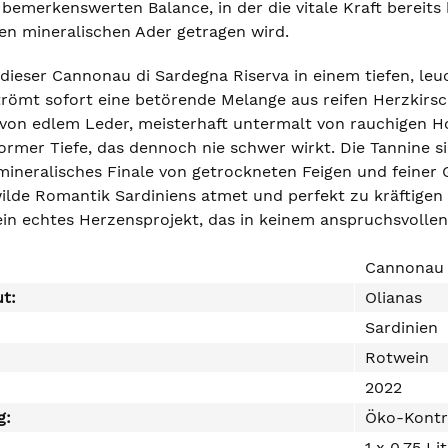
bemerkenswerten Balance, in der die vitale Kraft bereits
nen mineralischen Ader getragen wird.
h dieser Cannonau di Sardegna Riserva in einem tiefen, l
römt sofort eine betörende Melange aus reifen Herzkirsc
on edlem Leder, meisterhaft untermalt von rauchigen H
ormer Tiefe, das dennoch nie schwer wirkt. Die Tannine s
mineralisches Finale von getrockneten Feigen und feine
wilde Romantik Sardiniens atmet und perfekt zu kräftige
in echtes Herzensprojekt, das in keinem anspruchsvollen 
Cannonau 
ut:
Olianas
Sardinien
Rotwein
2022
g:
Öko-Kontr
1 x 0,75 Li