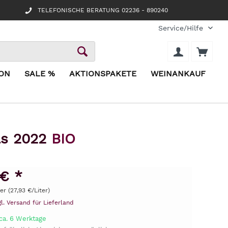
TELEFONISCHE BERATUNG 02236 - 890240
Service/Hilfe
ION
SALE %
AKTIONSPAKETE
WEINANKAUF
as 2022
BIO
 € *
ter (27,93 €/Liter)
gl. Versand für Lieferland
 ca. 6 Werktage