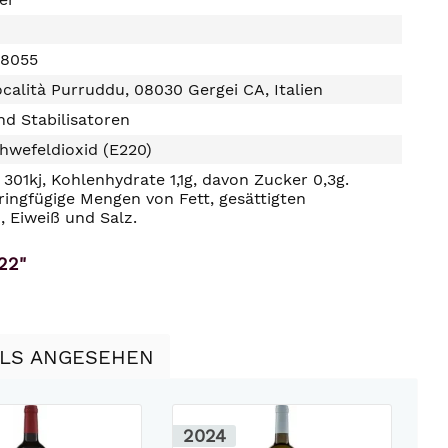
88055
ocalità Purruddu, 08030 Gergei CA, Italien
d Stabilisatoren
hwefeldioxid (E220)
301kj, Kohlenhydrate 1,1g, davon Zucker 0,3g.
ringfügige Mengen von Fett, gesättigten
, Eiweiß und Salz.
22"
LLS ANGESEHEN
2024
2