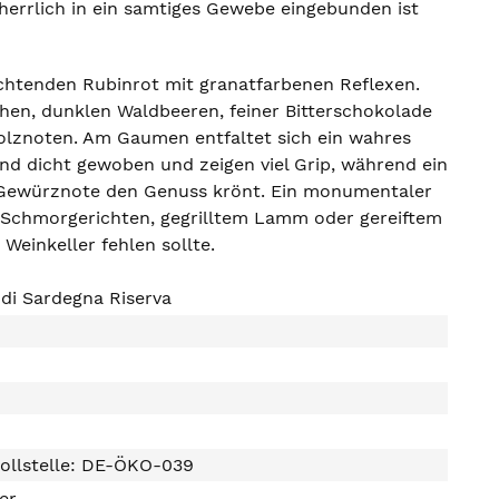
 herrlich in ein samtiges Gewebe eingebunden ist
euchtenden Rubinrot mit granatfarbenen Reflexen.
hen, dunklen Waldbeeren, feiner Bitterschokolade
olznoten. Am Gaumen entfaltet sich ein wahres
ind dicht gewoben und zeigen viel Grip, während ein
r Gewürznote den Genuss krönt. Ein monumentaler
n Schmorgerichten, gegrilltem Lamm oder gereiftem
Weinkeller fehlen sollte.
di Sardegna Riserva
ollstelle: DE-ÖKO-039
ter