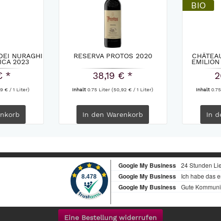
BIO
DEI NURAGHI
RESERVA PROTOS 2020
CHÂTEAU
ICA 2023
EMILION
€ *
38,19 € *
2
9 € / 1 Liter)
Inhalt
0.75 Liter
(50,92 € / 1 Liter)
Inhalt
0.75
nkorb
In den
Warenkorb
In d
Eine Bestellung widerrufen