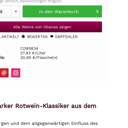
gf. ähnlich, Abweichungen möglich.
In den
Warenkorb
Alle Weine von Olianas zeigen
 ARTIKEL?
BEWERTEN
EMPFEHLEN
CD85834
27,93 €/Liter
is:
20,95 €/Flasche(n)
arker Rotwein-Klassiker aus dem
Bergen und dem allgegenwärtigen Einfluss des