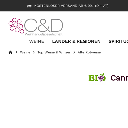
KOSTENLOSER VERSAND AB € 99,- (D + AT)
WEINE
LÄNDER & REGIONEN
SPIRITU
Weine
Top Weine & Winzer
Alle Rotweine
Cann