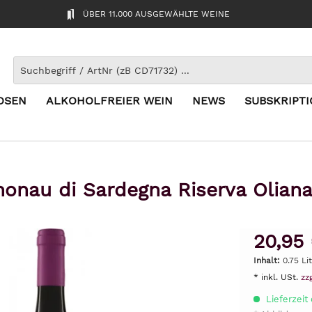
ÜBER 11.000 AUSGEWÄHLTE WEINE
OSEN
ALKOHOLFREIER WEIN
NEWS
SUBSKRIPT
onau di Sardegna Riserva Olian
20,95
Inhalt:
0.75 Li
* inkl. USt.
zz
Lieferzeit