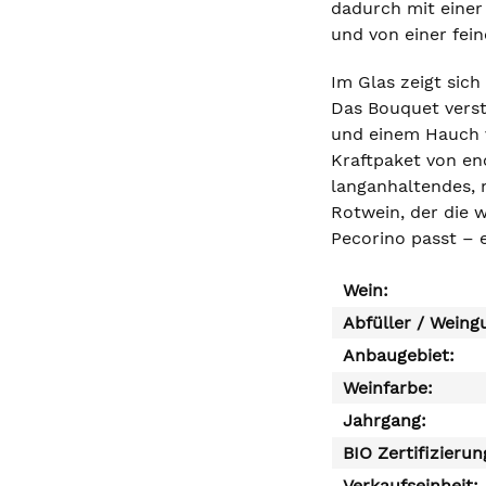
dadurch mit einer 
und von einer fei
Im Glas zeigt sic
Das Bouquet verst
und einem Hauch v
Kraftpaket von en
langanhaltendes, 
Rotwein, der die 
Pecorino passt – e
Wein:
Abfüller / Weing
Anbaugebiet:
Weinfarbe:
Jahrgang:
BIO Zertifizierun
Verkaufseinheit: