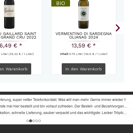
BIO
B
 GAILLARD SAINT
VERMENTINO DI SARDEGNA
 GRAND CRU 2022
OLIANAS 2024
DO
6,49 € *
13,59 € *
 Liter
(35,32 € / 1 Liter)
Inhalt
0.75 Liter
(18,12 € / 1 Liter)
en
Warenkorb
In den
Warenkorb