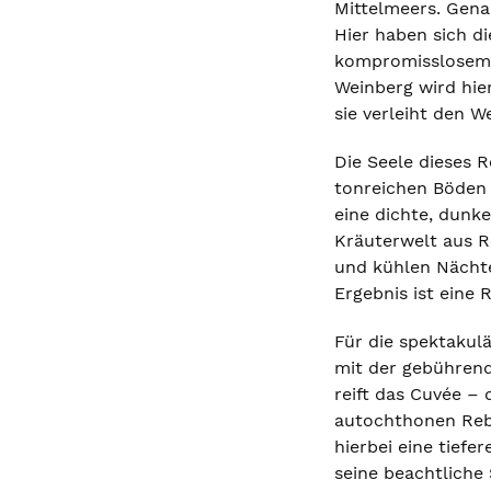
Mittelmeers. Gena
Hier haben sich di
kompromisslosem F
Weinberg wird hie
sie verleiht den W
Die Seele dieses 
tonreichen Böden 
eine dichte, dunk
Kräuterwelt aus R
und kühlen Nächte
Ergebnis ist eine
Für die spektakulä
mit der gebühren
reift das Cuvée – 
autochthonen Rebs
hierbei eine tief
seine beachtliche 