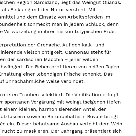
schen Region Sarcidano, liegt das Weingut Olianas.
 als Einklang mit der Natur versteht. Mit
mittel und dem Einsatz von Arbeitspferden im
erbundenheit schmeckt man in jedem Schluck, denn
fe Verwurzelung in ihrer herkunftstypischen Erde.
terpretation der Grenache. Auf den kalk- und
nierende Vielschichtigkeit. Cannonau steht für
ten der sardischen Macchia – jener wilden
chwängert. Die Reben profitieren von heißen Tagen
Erhaltung einer lebendigen Frische schenkt. Das
auf unnachahmliche Weise verbindet.
nteten Trauben selektiert. Die Vinifikation erfolgt
r spontanen Vergärung mit weingutseigenen Hefen
it einem kleinen, harmonisierenden Anteil der
olzfässern sowie in Betonbehältern. Bovale bringt
uvée ein. Dieser behutsame Ausbau verleiht dem Wein
 Frucht zu maskieren. Der Jahrgang präsentiert sich