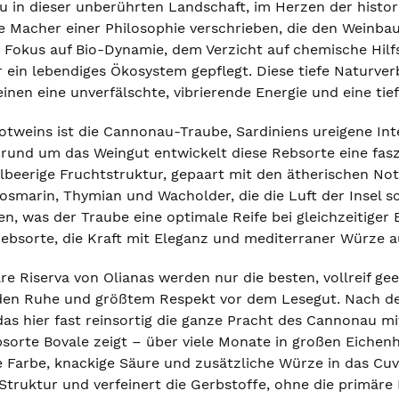
u in dieser unberührten Landschaft, im Herzen der histori
e Macher einer Philosophie verschrieben, die den Weinbau
okus auf Bio-Dynamie, dem Verzicht auf chemische Hilfs
r ein lebendiges Ökosystem gepflegt. Diese tiefe Naturv
einen eine unverfälschte, vibrierende Energie und eine tie
Rotweins ist die Cannonau-Traube, Sardiniens ureigene In
rund um das Weingut entwickelt diese Rebsorte eine faszi
elbeerige Fruchtstruktur, gepaart mit den ätherischen No
osmarin, Thymian und Wacholder, die die Luft der Insel s
n, was der Traube eine optimale Reife bei gleichzeitiger 
 Rebsorte, die Kraft mit Eleganz und mediterraner Würze 
re Riserva von Olianas werden nur die besten, vollreif geer
den Ruhe und größtem Respekt vor dem Lesegut. Nach de
das hier fast reinsortig die ganze Pracht des Cannonau m
orte Bovale zeigt – über viele Monate in großen Eichenh
ere Farbe, knackige Säure und zusätzliche Würze in das C
Struktur und verfeinert die Gerbstoffe, ohne die primäre