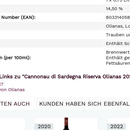
14,50 %
e Number (EAN):
80331405
Olianas, L
Trauben un
Enthält Sc
Brennwert 
 (per 100ml):
Enthält ge
Fettsäuren
Links zu "Cannonau di Sardegna Riserva Olianas 20
l?
von Olianas
TEN AUCH
KUNDEN HABEN SICH EBENFA
2020
2022