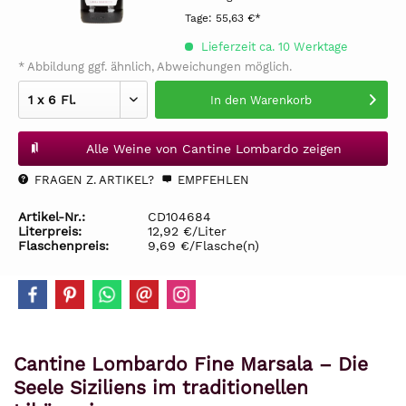
Tage:
55,63 €*
Lieferzeit ca. 10 Werktage
* Abbildung ggf. ähnlich, Abweichungen möglich.
In den
Warenkorb
Alle Weine von Cantine Lombardo zeigen
FRAGEN Z. ARTIKEL?
EMPFEHLEN
Artikel-Nr.:
CD104684
Literpreis:
12,92 €/Liter
Flaschenpreis:
9,69 €/Flasche(n)
Cantine Lombardo Fine Marsala – Die
Seele Siziliens im traditionellen