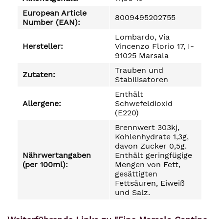
European Article
8009495202755
Number (EAN):
Lombardo, Via
Hersteller:
Vincenzo Florio 17, I-
91025 Marsala
Trauben und
Zutaten:
Stabilisatoren
Enthält
Allergene:
Schwefeldioxid
(E220)
Brennwert 303kj,
Kohlenhydrate 1,3g,
davon Zucker 0,5g.
Nährwertangaben
Enthält geringfügige
(per 100ml):
Mengen von Fett,
gesättigten
Fettsäuren, Eiweiß
und Salz.