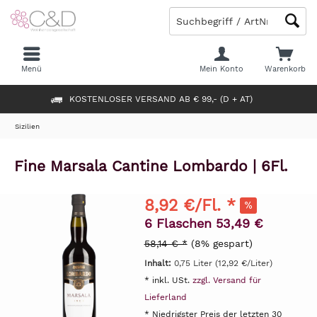
Menü
Mein Konto
Warenkorb
KOSTENLOSER VERSAND AB € 99,- (D + AT)
Sizilien
Fine Marsala Cantine Lombardo | 6Fl.
8,92 €/Fl. *
6 Flaschen 53,49 €
58,14 € *
(8% gespart)
Inhalt:
0,75 Liter (12,92 €/Liter)
* inkl. USt.
zzgl. Versand für
Lieferland
* Niedrigster Preis der letzten 30