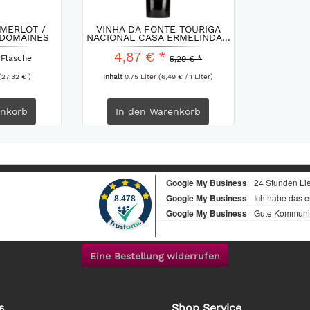
 MERLOT /
VINHA DA FONTE TOURIGA
 DOMAINES
NACIONAL CASA ERMELINDA...
4,87 € *
 Flasche
5,29 € *
(27,32 € )
Inhalt
0.75 Liter
(6,49 € / 1 Liter)
nkorb
In den
Warenkorb
Eine Bestellung widerrufen
s
Shop Service