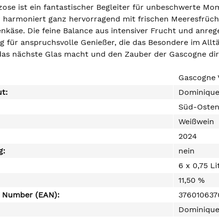
zose ist ein fantastischer Begleiter für unbeschwerte Mo
 harmoniert ganz hervorragend mit frischen Meeresfrüch
nkäse. Die feine Balance aus intensiver Frucht und anre
 für anspruchsvolle Genießer, die das Besondere im Alltä
das nächste Glas macht und den Zauber der Gascogne dir
Gascogne 
ut:
Dominique
Süd-Oste
Weißwein
2024
g:
nein
6 x 0,75 Li
11,50 %
e Number (EAN):
376010637
Dominique