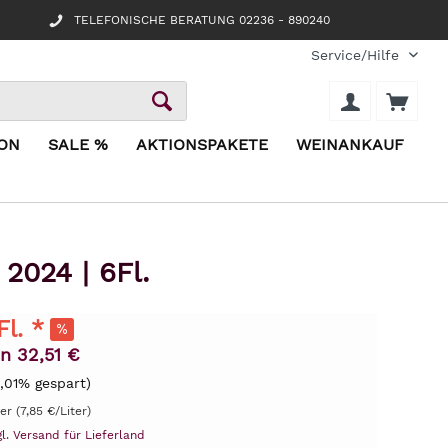
TELEFONISCHE BERATUNG 02236 - 890240
Service/Hilfe
ION
SALE %
AKTIONSPAKETE
WEINANKAUF
2024 | 6Fl.
Fl. *
n 32,51 €
,01% gespart)
ter (7,85 €/Liter)
gl. Versand für Lieferland