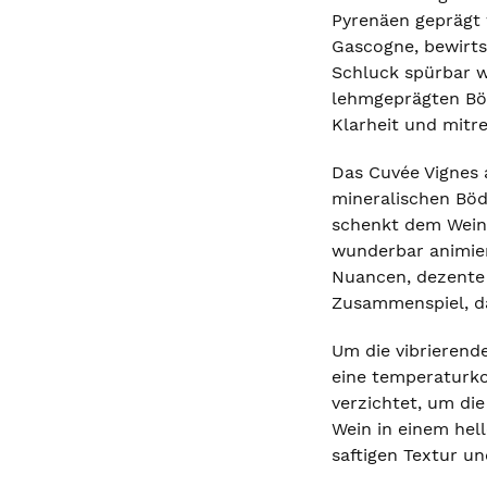
Pyrenäen geprägt w
Gascogne, bewirts
Schluck spürbar w
lehmgeprägten Böd
Klarheit und mitr
Das Cuvée Vignes 
mineralischen Böd
schenkt dem Wein e
wunderbar animiere
Nuancen, dezente 
Zusammenspiel, d
Um die vibrierend
eine temperaturko
verzichtet, um die
Wein in einem hell
saftigen Textur u