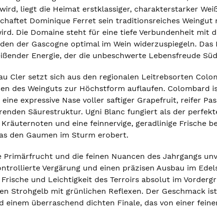
ird, liegt die Heimat erstklassiger, charakterstarker Wei
chaftet Dominique Ferret sein traditionsreiches Weingut m
ird. Die Domaine steht für eine tiefe Verbundenheit mit 
en der Gascogne optimal im Wein widerzuspiegeln. Das E
eißender Energie, der die unbeschwerte Lebensfreude Südf
au Cler setzt sich aus den regionalen Leitrebsorten Col
en des Weinguts zur Höchstform auflaufen. Colombard is
ine expressive Nase voller saftiger Grapefruit, reifer Pa
nden Säurestruktur. Ugni Blanc fungiert als der perfekte
Kräuternoten und eine feinnervige, geradlinige Frische 
as den Gaumen im Sturm erobert.
e Primärfrucht und die feinen Nuancen des Jahrgangs unv
ntrollierte Vergärung und einen präzisen Ausbau im Edel
 Frische und Leichtigkeit des Terroirs absolut im Vorderg
en Strohgelb mit grünlichen Reflexen. Der Geschmack ist g
nd einem überraschend dichten Finale, das von einer fein