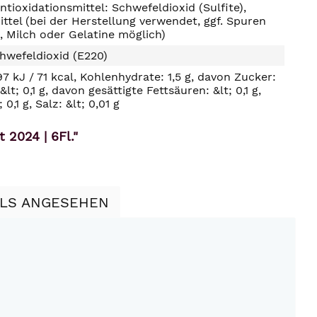
ntioxidationsmittel: Schwefeldioxid (Sulfite),
ttel (bei der Herstellung verwendet, ggf. Spuren
, Milch oder Gelatine möglich)
hwefeldioxid (E220)
97 kJ / 71 kcal, Kohlenhydrate: 1,5 g, davon Zucker:
: &lt; 0,1 g, davon gesättigte Fettsäuren: &lt; 0,1 g,
 0,1 g, Salz: &lt; 0,01 g
 2024 | 6Fl."
LLS ANGESEHEN