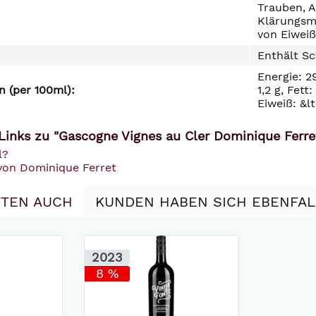
Trauben, A
Klärungsmi
von Eiweiß
Enthält Sc
Energie: 2
 (per 100ml):
1,2 g, Fett
Eiweiß: &lt;
Links zu "Gascogne Vignes au Cler Dominique Ferret
l?
 von Dominique Ferret
TEN AUCH
KUNDEN HABEN SICH EBENFA
2023
8 %