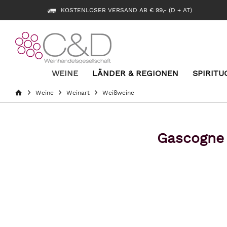
KOSTENLOSER VERSAND AB € 99,- (D + AT)
WEINE
LÄNDER & REGIONEN
SPIRITU
Weine
Weinart
Weißweine
Gascogne 