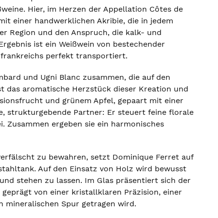
ßweine. Hier, im Herzen der Appellation Côtes de
it einer handwerklichen Akribie, die in jedem
der Region und den Anspruch, die kalk- und
rgebnis ist ein Weißwein von bestechender
rankreichs perfekt transportiert.
ombard und Ugni Blanc zusammen, die auf den
t das aromatische Herzstück dieser Kreation und
ssionsfrucht und grünem Apfel, gepaart mit einer
, strukturgebende Partner: Er steuert feine florale
bei. Zusammen ergeben sie ein harmonisches
erfälscht zu bewahren, setzt Dominique Ferret auf
stahltank. Auf den Einsatz von Holz wird bewusst
rund stehen zu lassen. Im Glas präsentiert sich der
eprägt von einer kristallklaren Präzision, einer
en mineralischen Spur getragen wird.