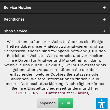
Service Hotline
Rechtliches
Shop Service
Wir setzen auf unserer Website Cookies ein. Einige
Aktiv
Notwendig
Zahlung & Versand
helfen dabei unser Angebot zu analysieren und zu
verbessern, andere sind zwingend notwendig für den
Betrieb der Website. Wir sammeln und verarbeiten
Inaktiv
Marketing
Ihre Daten für Analyse und Marketing nur dann,
wenn Sie uns durch Klick auf „OK“ Ihr Einverständnis
geben. Über „Anpassen“ können Sie darüber
Inaktiv
Tracking
entscheiden, welche Cookies Sie zulassen oder
ablehnen. Weitere Informationen finden Sie in
* ALLE PREISE INKL. GESETZL. UMSATZSTEUER ZZGL.
VERSANDKOSTEN
UND GGF. NACHNAHMEGEBÜHREN, WENN NICHT
unserer Datenschutzerklärung. Nachträglich können
Inaktiv
Personalisierung
ANDERS BESCHRIEBEN
Sie Ihre Einstellung jederzeit ändern und hier
© 2026 C&D WEINHANDEL - ALL RIGHTS RESERVED. THEME BY
SPEICHERN.
– Datenschutzerklärung –
THEMEWARE®
Inaktiv
Service
Anpassen
✓ OK