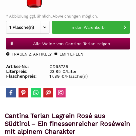
* Abbildung ggf. ähnlich, Abweichungen möglich.
In den
Warenkorb
Alle Weine von Cantina Terlan zeigen
FRAGEN Z. ARTIKEL?
EMPFEHLEN
Artikel-Nr.:
CD68738
Literpreis:
23,85 €/Liter
Flaschenpreis:
17,89 €/Flasche(n)
Cantina Terlan Lagrein Rosé aus
Südtirol – Ein finessenreicher Roséwein
mit alpinem Charakter