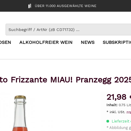
ÜBER 11.000 AUSGEWÄHLTE WEINE
OSEN
ALKOHOLFREIER WEIN
NEWS
SUBSKRIPT
to Frizzante MIAU! Pranzegg 202
21,98 
Inhalt:
0.75 Li
* inkl. USt.
zz
Lieferzeit 
* Abbildung g