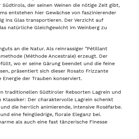
Südtirols, der seinen Weinen die nötige Zeit gibt,
ams entstehen hier Gewächse von faszinierender
 ins Glas transportieren. Der Verzicht auf
 das natürliche Gleichgewicht im Weinberg zu
uts an die Natur. Als reinrassiger "Pétillant
nmethode (Méthode Ancestrale) erzeugt. Der
üllt, wo er seine Gärung beendet und die feine
sen, präsentiert sich dieser Rosato Frizzante
e Energie der Trauben konserviert.
n traditionellen Südtiroler Rebsorten Lagrein und
 Klassiker: Der charaktervolle Lagrein schenkt
und die herrlich animierende, intensive Roséfarbe.
nd eine feingliedrige, florale Eleganz bei.
arme als auch eine fast tänzerische Finesse