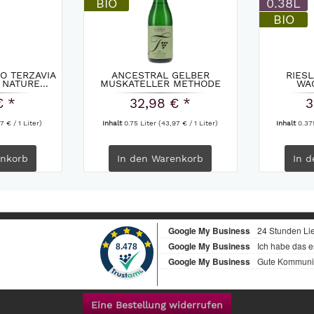
BIO
0.38L
BIO
O TERZAVIA
ANCESTRAL GELBER
RIES
NATURE...
MUSKATELLER METHODE
WA
RURALE...
SCH
€ *
32,98 € *
3
7 € / 1 Liter)
Inhalt
0.75 Liter
(43,97 € / 1 Liter)
Inhalt
0.37
nkorb
In den
Warenkorb
In d
Eine Bestellung widerrufen