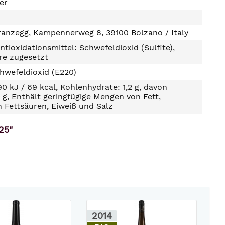
ter
ranzegg, Kampennerweg 8, 39100 Bolzano / Italy
ntioxidationsmittel: Schwefeldioxid (Sulfite),
re zugesetzt
hwefeldioxid (E220)
90 kJ / 69 kcal, Kohlenhydrate: 1,2 g, davon
2 g, Enthält geringfügige Mengen von Fett,
n Fettsäuren, Eiweiß und Salz
25"
2014
2