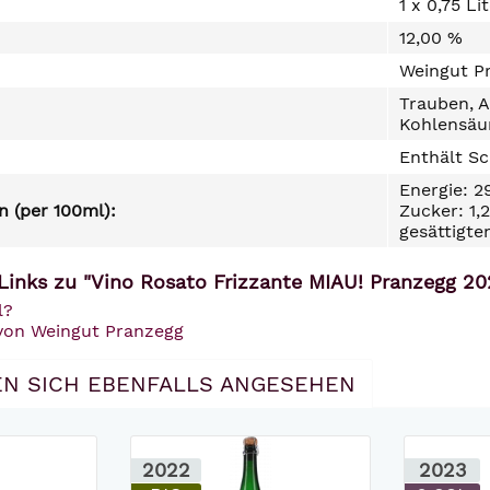
1 x 0,75 Li
12,00 %
Weingut P
Trauben, A
Kohlensäu
Enthält Sc
Energie: 2
 (per 100ml):
Zucker: 1,
gesättigte
Links zu "Vino Rosato Frizzante MIAU! Pranzegg 20
l?
 von Weingut Pranzegg
N SICH EBENFALLS ANGESEHEN
2022
2023