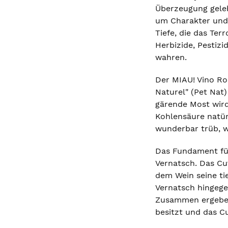
Überzeugung gelebt
um Charakter und 
Tiefe, die das Te
Herbizide, Pestiz
wahren.
Der MIAU! Vino Ros
Naturel" (Pet Nat
gärende Most wird
Kohlensäure natürl
wunderbar trüb, w
Das Fundament für
Vernatsch. Das Cu
dem Wein seine tie
Vernatsch hingegen
Zusammen ergeben 
besitzt und das C