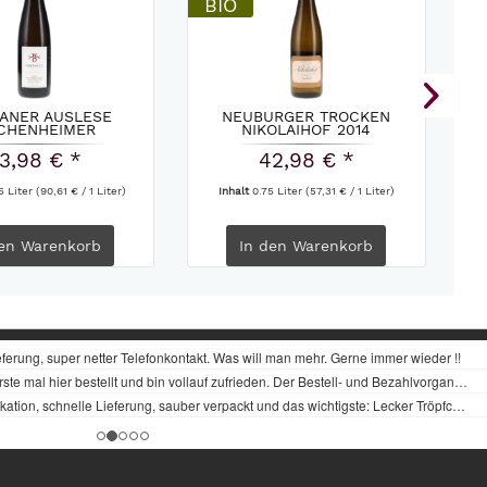
BIO
LANER AUSLESE
NEUBURGER TROCKEN
CHENHEIMER
NIKOLAIHOF 2014
LOSSBERG...
3,98 € *
42,98 € *
5 Liter
(90,61 € / 1 Liter)
Inhalt
0.75 Liter
(57,31 € / 1 Liter)
en
Warenkorb
In den
Warenkorb