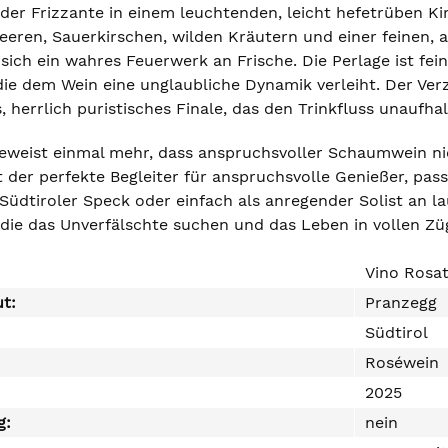
 der Frizzante in einem leuchtenden, leicht hefetrüben K
eeren, Sauerkirschen, wilden Kräutern und einer feinen, 
ich ein wahres Feuerwerk an Frische. Die Perlage ist fei
ie dem Wein eine unglaubliche Dynamik verleiht. Der Verzi
herrlich puristisches Finale, das den Trinkfluss unaufha
eweist einmal mehr, dass anspruchsvoller Schaumwein nic
st der perfekte Begleiter für anspruchsvolle Genießer, pas
Südtiroler Speck oder einfach als anregender Solist an la
e, die das Unverfälschte suchen und das Leben in vollen 
Vino Rosat
ut:
Pranzegg
Südtirol
Roséwein
2025
g:
nein