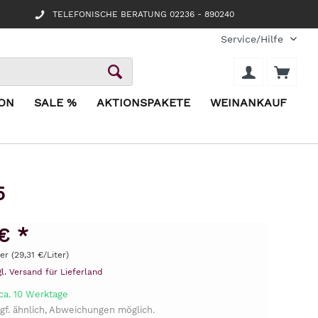
TELEFONISCHE BERATUNG 02236 - 890240
Service/Hilfe
ION
SALE %
AKTIONSPAKETE
WEINANKAUF
5
€ *
ter (29,31 €/Liter)
gl. Versand für Lieferland
ca. 10 Werktage
gf. ähnlich, Abweichungen möglich.