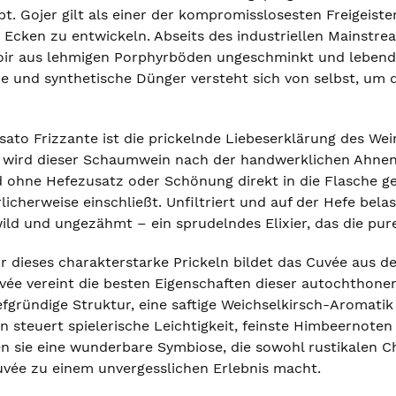
. Gojer gilt als einer der kompromisslosesten Freigeister 
Ecken zu entwickeln. Abseits des industriellen Mainstre
rroir aus lehmigen Porphyrböden ungeschminkt und lebendig
ide und synthetische Dünger versteht sich von selbst, um
ato Frizzante ist die prickelnde Liebeserklärung des Weing
) wird dieser Schaumwein nach der handwerklichen Ahne
 ohne Hefezusatz oder Schönung direkt in die Flasche gef
icherweise einschließt. Unfiltriert und auf der Hefe belas
ild und ungezähmt – ein sprudelndes Elixier, das die pur
 dieses charakterstarke Prickeln bildet das Cuvée aus de
vée vereint die besten Eigenschaften dieser autochthonen
fgründige Struktur, eine saftige Weichselkirsch-Aromatik 
 steuert spielerische Leichtigkeit, feinste Himbeernoten u
sie eine wunderbare Symbiose, die sowohl rustikalen Ch
uvée zu einem unvergesslichen Erlebnis macht.