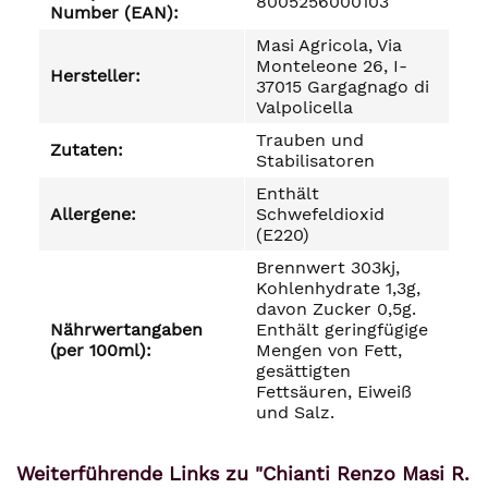
8005256000103
Number (EAN):
Masi Agricola, Via
Monteleone 26, I-
Hersteller:
37015 Gargagnago di
Valpolicella
Trauben und
Zutaten:
Stabilisatoren
Enthält
Allergene:
Schwefeldioxid
(E220)
Brennwert 303kj,
Kohlenhydrate 1,3g,
davon Zucker 0,5g.
Nährwertangaben
Enthält geringfügige
(per 100ml):
Mengen von Fett,
gesättigten
Fettsäuren, Eiweiß
und Salz.
Weiterführende Links zu "Chianti Renzo Masi R.