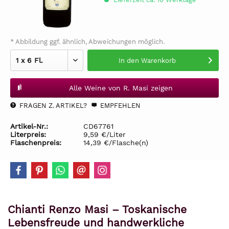
* Abbildung ggf. ähnlich, Abweichungen möglich.
In den
Warenkorb
Alle Weine von R. Masi zeigen
FRAGEN Z. ARTIKEL?
EMPFEHLEN
Artikel-Nr.:
CD67761
Literpreis:
9,59 €/Liter
Flaschenpreis:
14,39 €/Flasche(n)
Chianti Renzo Masi – Toskanische
Lebensfreude und handwerkliche