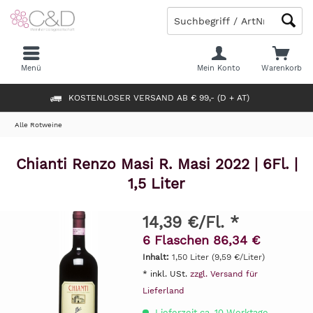
Menü
Mein Konto
Warenkorb
KOSTENLOSER VERSAND AB € 99,- (D + AT)
Alle Rotweine
Chianti Renzo Masi R. Masi 2022 | 6Fl. |
1,5 Liter
14,39 €/Fl. *
6 Flaschen 86,34 €
Inhalt:
1,50 Liter (9,59 €/Liter)
* inkl. USt.
zzgl. Versand für
Lieferland
Lieferzeit ca. 10 Werktage