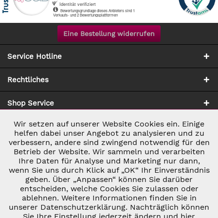
Eine Bestellung widerrufen
Service Hotline
Rechtliches
Shop Service
Wir setzen auf unserer Website Cookies ein. Einige
Aktiv
Notwendig
Zahlung & Versand
helfen dabei unser Angebot zu analysieren und zu
verbessern, andere sind zwingend notwendig für den
Betrieb der Website. Wir sammeln und verarbeiten
Inaktiv
Marketing
Ihre Daten für Analyse und Marketing nur dann,
wenn Sie uns durch Klick auf „OK“ Ihr Einverständnis
geben. Über „Anpassen“ können Sie darüber
Inaktiv
Tracking
entscheiden, welche Cookies Sie zulassen oder
ablehnen. Weitere Informationen finden Sie in
* ALLE PREISE INKL. GESETZL. UMSATZSTEUER ZZGL.
VERSANDKOSTEN
UND GGF. NACHNAHMEGEBÜHREN, WENN NICHT
unserer Datenschutzerklärung. Nachträglich können
Inaktiv
Personalisierung
ANDERS BESCHRIEBEN
Sie Ihre Einstellung jederzeit ändern und hier