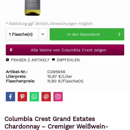
* Abbildung ggf. ähnlich, Abweichungen möglich.
In den
Warenkorb
Alle Weine von Columbia Crest zeigen
FRAGEN Z. ARTIKEL?
EMPFEHLEN
Artikel-Nr.:
CD95656
Literpreis:
15,87 €/Liter
Flaschenpreis:
11,90 €/Flasche(n)
Columbia Crest Grand Estates
Chardonnay – Cremiger Weißwein-