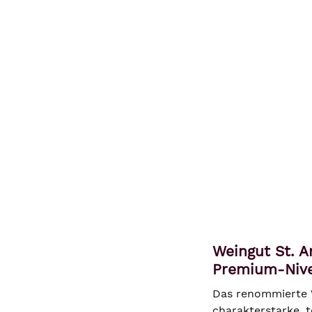
Weingut St. A
Premium-Nive
Das renommierte W
charakterstarke, t