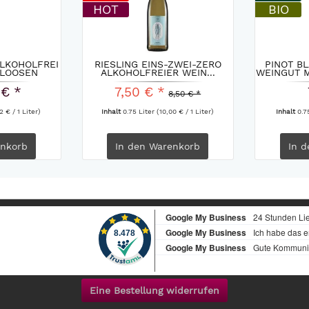
HOT
BIO
ALKOHOLFREI
RIESLING EINS-ZWEI-ZERO
PINOT B
 LOOSEN
ALKOHOLFREIER WEIN...
WEINGUT M
 € *
7,50 € *
8,50 € *
2 € / 1 Liter)
Inhalt
0.75 Liter
(10,00 € / 1 Liter)
Inhalt
0.7
nkorb
In den
Warenkorb
In d
Eine Bestellung widerrufen