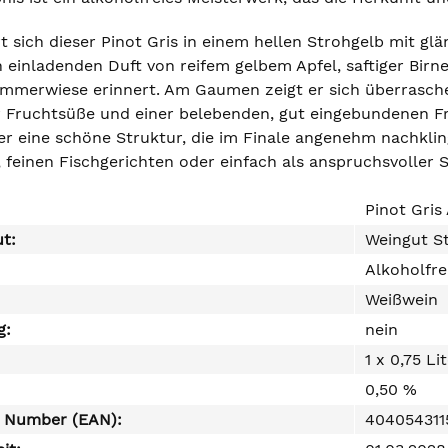
rt sich dieser Pinot Gris in einem hellen Strohgelb mit g
 einladenden Duft von reifem gelbem Apfel, saftiger Birne
ommerwiese erinnert. Am Gaumen zeigt er sich überrasch
r Fruchtsüße und einer belebenden, gut eingebundenen F
r eine schöne Struktur, die im Finale angenehm nachklingt
feinen Fischgerichten oder einfach als anspruchsvoller 
Pinot Gris
ut:
Weingut St
Alkoholfre
Weißwein
g:
nein
1 x 0,75 Li
0,50 %
e Number (EAN):
404054311