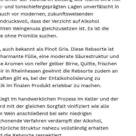
k- und tonschiefergeprägten Lagen unverfälscht in
 auch vor modernen, zukunftsweisenden
indrucksvoll, dass der Verzicht auf Alkohol
ten Weingenuss gleichzusetzen ist. Es ist die
ve ohne Promille suchen.
, auch bekannt als Pinot Gris. Diese Rebsorte ist
e charmante Fülle, eine moderate Säurestruktur und
e Aromen von reifer gelber Birne, Quitte, frischen
oir in Rheinhessen gewinnt die Rebsorte zudem an
ten gilt es, bei der Entalkoholisierung zu
ik im finalen Produkt erlebbar zu machen.
liegt im handwerklichen Prozess im Keller und der
mit der gleichen Sorgfalt vinifiziert wie alle
m Wein anschließend bei sehr niedrigen
schonende Verfahren verdampft der Alkohol,
atürliche Struktur nahezu vollständig erhalten
d die Rebsorte respektiert.