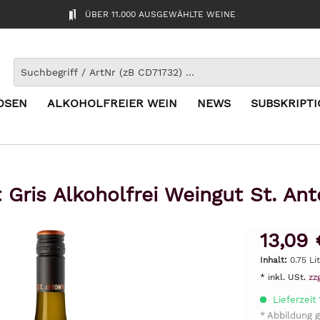
ÜBER 11.000 AUSGEWÄHLTE WEINE
OSEN
ALKOHOLFREIER WEIN
NEWS
SUBSKRIPT
t Gris Alkoholfrei Weingut St. An
13,09 
Inhalt:
0.75 Li
* inkl. USt.
zz
Lieferzeit
* Abbildung g