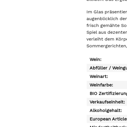
Im Glas präsentie
augenblicklich den
frisch gemähte S
Spiel aus dezente
verleiht dem Körpe
Sommergerichten, 
Wein:
Abfüller / Weing
Weinart:
Weinfarbe:
BIO Zertifizierun
Verkaufseinheit:
Alkoholgehalt:
European Articl