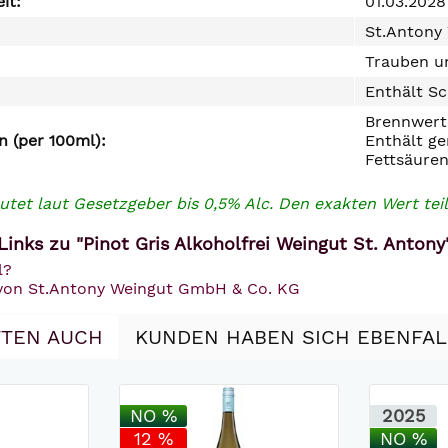
it:
01.03.2028
St.Antony
Trauben un
Enthält Sc
Brennwert 
 (per 100ml):
Enthält ge
Fettsäuren
utet laut Gesetzgeber bis 0,5% Alc. Den exakten Wert teil
inks zu "Pinot Gris Alkoholfrei Weingut St. Antony
l?
 von St.Antony Weingut GmbH & Co. KG
TEN AUCH
KUNDEN HABEN SICH EBENFA
NO %
2025
12 %
NO %