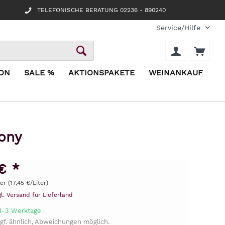
TELEFONISCHE BERATUNG 02236 - 890240
Service/Hilfe
ION
SALE %
AKTIONSPAKETE
WEINANKAUF
tony
€ *
ter (17,45 €/Liter)
gl. Versand für Lieferland
 1-3 Werktage
gf. ähnlich, Abweichungen möglich.