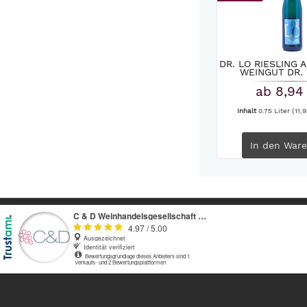
DR. LO RIESLING 
WEINGUT DR.
ab 8,94
Inhalt
0.75 Liter
(11,9
In den
Ware