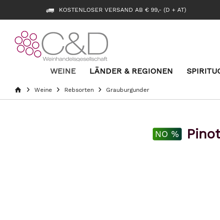
KOSTENLOSER VERSAND AB € 99,- (D + AT)
WEINE
LÄNDER & REGIONEN
SPIRITU
Weine
Rebsorten
Grauburgunder
Pino