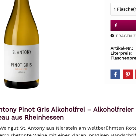
FRAGEN Z.
Artikel-Nr.:
Literpreis:
Flaschenpre
ntony Pinot Gris Alkoholfrei – Alkoholfrei
au aus Rheinhessen
eingut St. Antony aus Nierstein am weltberühmten Roten
erroirbetonte Weine mit einer klaren, präzisen Handschrif