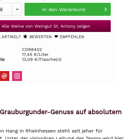
In den
Warenkorb
Alle Weine von Weingut St. Antony zeigen
 ARTIKEL?
BEWERTEN
EMPFEHLEN
CD98402
17,45 €/Liter
is:
13,09 €/Flasche(n)
er Grauburgunder-Genuss auf absolutem
 Hang in Rheinhessen steht seit jeher für
t. Unter der visionären Leitung des Teams wird hier