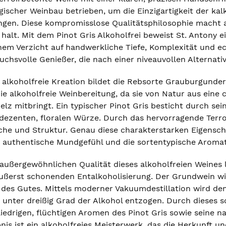
ischer Weinbau betrieben, um die Einzigartigkeit der kal
ingen. Diese kompromisslose Qualitätsphilosophie macht
 halt. Mit dem Pinot Gris Alkoholfrei beweist St. Antony e
nem Verzicht auf handwerkliche Tiefe, Komplexität und ech
uchsvolle Genießer, die nach einer niveauvollen Alternati
e alkoholfreie Kreation bildet die Rebsorte Grauburgunder
die alkoholfreie Weinbereitung, da sie von Natur aus ein
lz mitbringt. Ein typischer Pinot Gris besticht durch sein
dezenten, floralen Würze. Durch das hervorragende Terr
che und Struktur. Genau diese charakterstarken Eigenschaf
authentische Mundgefühl und die sortentypische Aromat
 außergewöhnlichen Qualität dieses alkoholfreien Weines 
ßerst schonenden Entalkoholisierung. Der Grundwein wird 
 des Gutes. Mittels moderner Vakuumdestillation wird de
unter dreißig Grad der Alkohol entzogen. Durch dieses 
iedrigen, flüchtigen Aromen des Pinot Gris sowie seine n
nis ist ein alkoholfreies Meisterwerk, das die Herkunft un