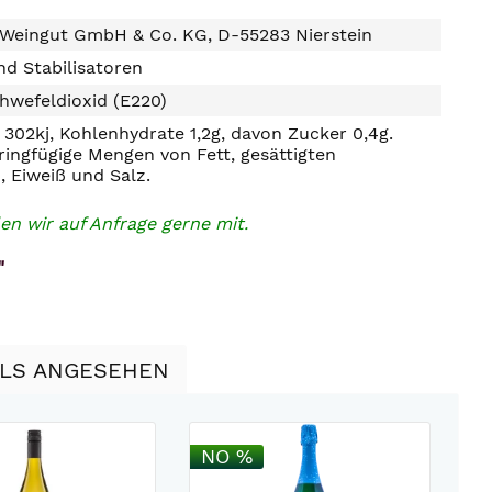
 Weingut GmbH & Co. KG, D-55283 Nierstein
d Stabilisatoren
hwefeldioxid (E220)
302kj, Kohlenhydrate 1,2g, davon Zucker 0,4g.
ringfügige Mengen von Fett, gesättigten
, Eiweiß und Salz.
en wir auf Anfrage gerne mit.
"
LLS ANGESEHEN
NO %
N