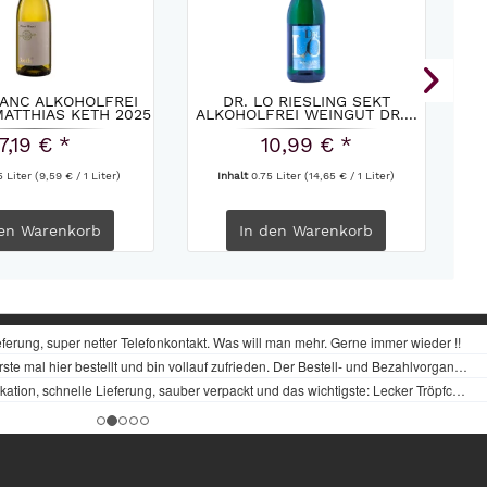
LANC ALKOHOLFREI
DR. LO RIESLING SEKT
ATTHIAS KETH 2025
ALKOHOLFREI WEINGUT DR....
7,19 € *
10,99 € *
5 Liter
(9,59 € / 1 Liter)
Inhalt
0.75 Liter
(14,65 € / 1 Liter)
en
Warenkorb
In den
Warenkorb