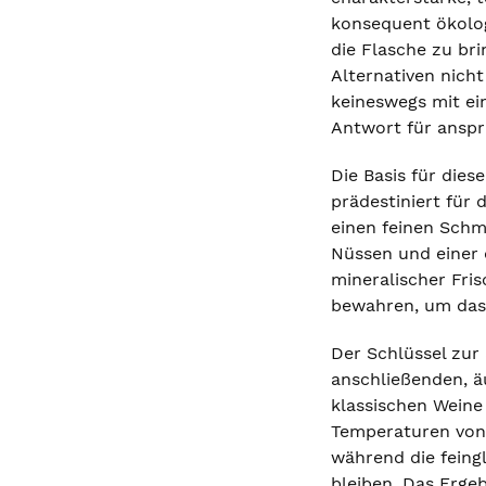
konsequent ökolog
die Flasche zu br
Alternativen nicht
keineswegs mit ei
Antwort für anspr
Die Basis für dies
prädestiniert für 
einen feinen Schme
Nüssen und einer 
mineralischer Fris
bewahren, um das 
Der Schlüssel zur
anschließenden, äu
klassischen Weine
Temperaturen von 
während die feingl
bleiben. Das Ergeb