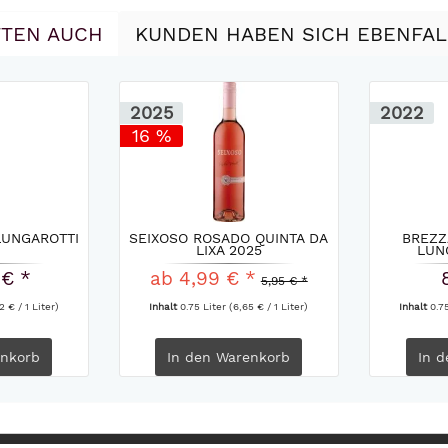
TEN AUCH
KUNDEN HABEN SICH EBENFA
2025
2022
16 %
LUNGAROTTI
SEIXOSO ROSADO QUINTA DA
BREZZ
LIXA 2025
LUN
 € *
ab 4,99 € *
5,95 € *
2 € / 1 Liter)
Inhalt
0.75 Liter
(6,65 € / 1 Liter)
Inhalt
0.7
nkorb
In den
Warenkorb
In d