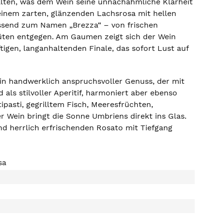
alten, was dem Wein seine unnachahmliche Klarheit
n einem zarten, glänzenden Lachsrosa mit hellen
assend zum Namen „Brezza“ – von frischen
üten entgegen. Am Gaumen zeigt sich der Wein
ftigen, langanhaltenden Finale, das sofort Lust auf
ein handwerklich anspruchsvoller Genuss, der mit
 als stilvoller Aperitif, harmoniert aber ebenso
pasti, gegrilltem Fisch, Meeresfrüchten,
 Wein bringt die Sonne Umbriens direkt ins Glas.
nd herrlich erfrischenden Rosato mit Tiefgang
sa