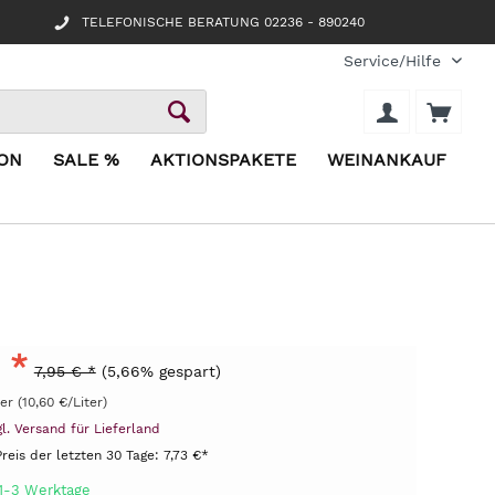
TELEFONISCHE BERATUNG 02236 - 890240
Service/Hilfe
ION
SALE %
AKTIONSPAKETE
WEINANKAUF
 *
7,95 € *
(5,66% gespart)
ter (10,60 €/Liter)
gl. Versand für Lieferland
Preis der letzten 30 Tage:
7,73 €*
 1-3 Werktage