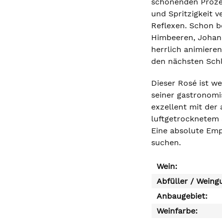
schonenden Prozes
und Spritzigkeit v
Reflexen. Schon b
Himbeeren, Johann
herrlich animieren
den nächsten Sch
Dieser Rosé ist w
seiner gastronomis
exzellent mit der
luftgetrocknetem 
Eine absolute Emp
suchen.
Wein:
Abfüller / Weing
Anbaugebiet:
Weinfarbe: