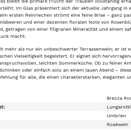
s bleibt die primäre Frucht der Trauben vollständig erh
erleiht. Im Glas präsentiert sich der aktuelle Jahrgang i
eim ersten Reinriechen strömt eine feine Brise – ganz p
isbeeren und einer dezenten floralen Note von Rosenbl
d, getragen von einer filigranen Mineralität und einem sa
luck macht.
eit mehr als nur ein unbeschwerter Terrassenwein; er ist 
chen Vielseitigkeit begeistert. Er eignet sich hervorragend
 anspruchsvollen, leichten Sommerküche. Ob zu feiner Anti
Schinken oder einfach solo an einem lauen Abend – dieser
fehlung für alle, die einen charakterstarken, eleganten u
Brezza Ro
ut:
Lungarotti
Umbrien
Roséwein