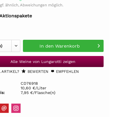
gf. ähnlich, Abweichungen möglich.
 Aktionspakete
In den
Warenkorb
Alle Weine von Lungarotti zeigen
 ARTIKEL?
BEWERTEN
EMPFEHLEN
CD76918
10,60 €/Liter
is:
7,95 €/Flasche(n)