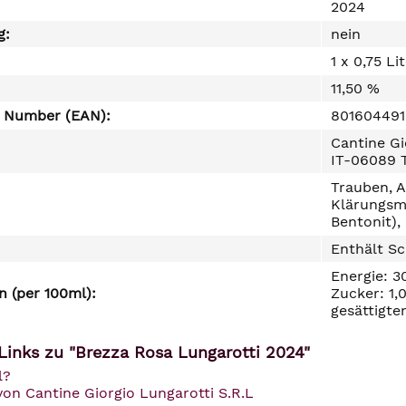
2024
g:
nein
1 x 0,75 Li
11,50 %
e Number (EAN):
80160449
Cantine Gi
IT-06089 
Trauben, A
Klärungsmi
Bentonit),
Enthält Sc
Energie: 3
 (per 100ml):
Zucker: 1,
gesättigte
Links zu "Brezza Rosa Lungarotti 2024"
l?
von Cantine Giorgio Lungarotti S.R.L