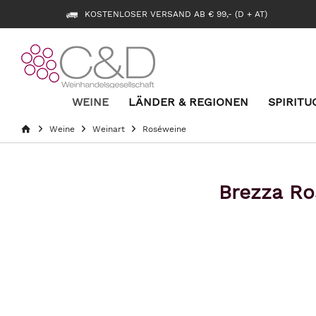
KOSTENLOSER VERSAND AB € 99,- (D + AT)
WEINE
LÄNDER & REGIONEN
SPIRITU
Weine
Weinart
Roséweine
Brezza Ro