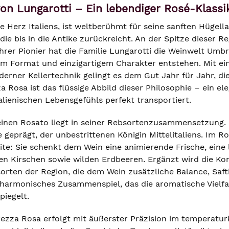
on Lungarotti – Ein lebendiger Rosé-Klas
 Herz Italiens, ist weltberühmt für seine sanften Hügella
die bis in die Antike zurückreicht. An der Spitze dieser 
hrer Pionier hat die Familie Lungarotti die Weinwelt Umbr
em Format und einzigartigem Charakter entstehen. Mit ei
rner Kellertechnik gelingt es dem Gut Jahr für Jahr, die
a Rosa ist das flüssige Abbild dieser Philosophie – ein el
talienischen Lebensgefühls perfekt transportiert.
feinen Rosato liegt in seiner Rebsortenzusammensetzung.
geprägt, der unbestrittenen Königin Mittelitaliens. Im Ro
te: Sie schenkt dem Wein eine animierende Frische, eine
en Kirschen sowie wilden Erdbeeren. Ergänzt wird die Komp
rten der Region, die dem Wein zusätzliche Balance, Safti
 harmonisches Zusammenspiel, das die aromatische Vielfa
piegelt.
ezza Rosa erfolgt mit äußerster Präzision im temperaturk