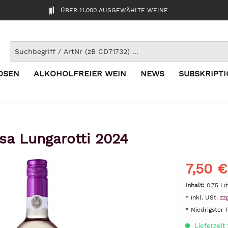
ÜBER 11.000 AUSGEWÄHLTE WEINE
OSEN
ALKOHOLFREIER WEIN
NEWS
SUBSKRIPT
sa Lungarotti 2024
7,50 €
Inhalt:
0.75 Li
* inkl. USt.
zz
* Niedrigster 
Lieferzeit