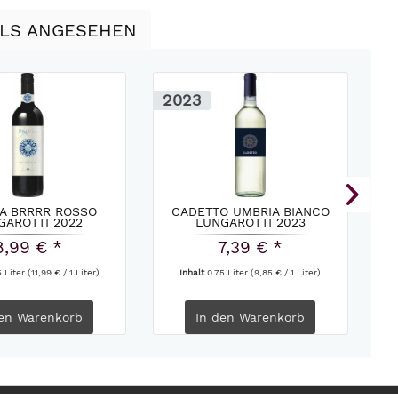
LLS ANGESEHEN
2023
2
A BRRRR ROSSO
CADETTO UMBRIA BIANCO
GAROTTI 2022
LUNGAROTTI 2023
8,99 € *
7,39 € *
5 Liter
(11,99 € / 1 Liter)
Inhalt
0.75 Liter
(9,85 € / 1 Liter)
en
Warenkorb
In den
Warenkorb