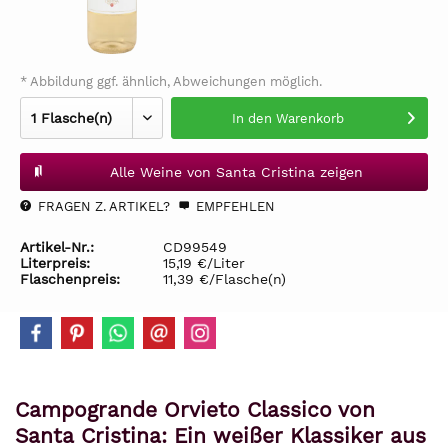
* Abbildung ggf. ähnlich, Abweichungen möglich.
In den
Warenkorb
Alle Weine von Santa Cristina zeigen
FRAGEN Z. ARTIKEL?
EMPFEHLEN
Artikel-Nr.:
CD99549
Literpreis:
15,19 €/Liter
Flaschenpreis:
11,39 €/Flasche(n)
Campogrande Orvieto Classico von
Santa Cristina: Ein weißer Klassiker aus