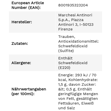
European Article
8001935323204
Number (EAN):
Marchesi Antinori
S.p.A., Piazza
Hersteller:
Antinori 3, I-50123
Firenze
Trauben,
Antioxidationsmittel:
Zutaten:
Schwefeldioxid
(Sulfite)
Enthält
Allergene:
Schwefeldioxid
(E220)
Energie: 293 kJ / 70
kcal, Kohlenhydrate:
1,5 g, davon Zucker:
Nährwertangaben
&lt; 0,5 g, Enthält
(per 100ml):
geringfügige Mengen
von Fett, gesättigten
Fettsäuren, Eiweiß
und Salz