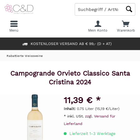
Menü
Mein Konto
Warenkorb
KOSTENLOSER VERSAND AB € 99,- (D + AT)
Rabattierte Weissweine
Campogrande Orvieto Classico Santa
Cristina 2024
11,39 € *
Inhalt:
0.75 Liter (15,19 €/Liter)
* inkl. USt.
zzgl. Versand für
Lieferland
Lieferzeit 1-3 Werktage