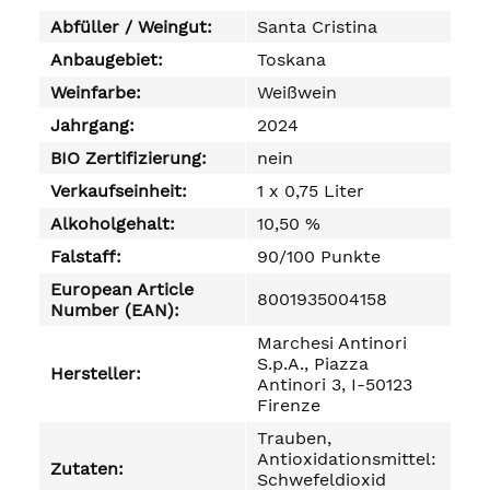
Abfüller / Weingut:
Santa Cristina
Anbaugebiet:
Toskana
Weinfarbe:
Weißwein
Jahrgang:
2024
BIO Zertifizierung:
nein
Verkaufseinheit:
1 x 0,75 Liter
Alkoholgehalt:
10,50 %
Falstaff:
90/100 Punkte
European Article
8001935004158
Number (EAN):
Marchesi Antinori
S.p.A., Piazza
Hersteller:
Antinori 3, I-50123
Firenze
Trauben,
Antioxidationsmittel:
Zutaten:
Schwefeldioxid