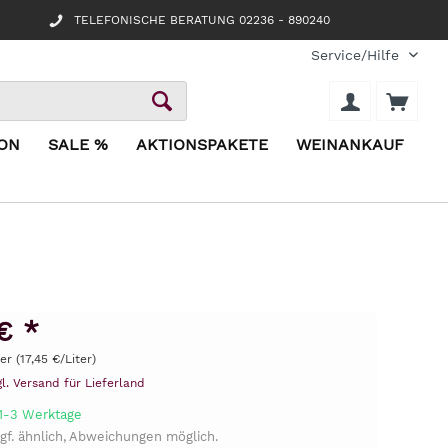
TELEFONISCHE BERATUNG 02236 - 890240
Service/Hilfe
ION
SALE %
AKTIONSPAKETE
WEINANKAUF
1
€ *
ter (17,45 €/Liter)
gl. Versand für Lieferland
 1-3 Werktage
gf. ähnlich, Abweichungen möglich.