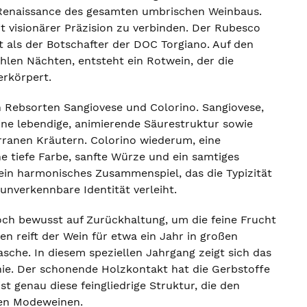
e Renaissance des gesamten umbrischen Weinbaus.
t visionärer Präzision zu verbinden. Der Rubesco
t als der Botschafter der DOC Torgiano. Auf den
len Nächten, entsteht ein Rotwein, der die
erkörpert.
 Rebsorten Sangiovese und Colorino. Sangiovese,
eine lebendige, animierende Säurestruktur sowie
ranen Kräutern. Colorino wiederum, eine
eine tiefe Farbe, sanfte Würze und ein samtiges
ein harmonisches Zusammenspiel, das die Typizität
unverkennbare Identität verleiht.
och bewusst auf Zurückhaltung, um die feine Frucht
 reift der Wein für etwa ein Jahr in großen
sche. In diesem speziellen Jahrgang zeigt sich das
ie. Der schonende Holzkontakt hat die Gerbstoffe
t genau diese feingliedrige Struktur, die den
ten Modeweinen.