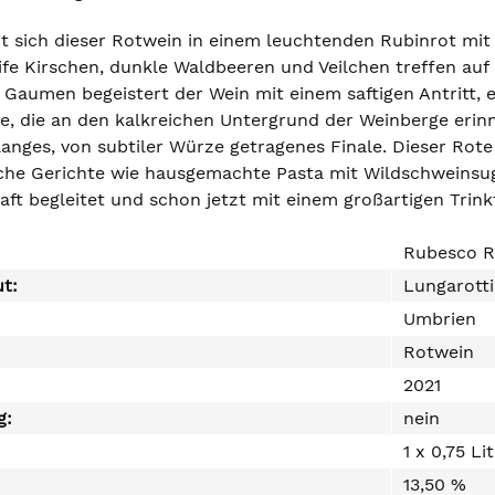
t sich dieser Rotwein in einem leuchtenden Rubinrot mit v
ife Kirschen, dunkle Waldbeeren und Veilchen treffen auf
Gaumen begeistert der Wein mit einem saftigen Antritt, e
e, die an den kalkreichen Untergrund der Weinberge erinner
langes, von subtiler Würze getragenes Finale. Dieser Rote
che Gerichte wie hausgemachte Pasta mit Wildschweinsugo,
ft begleitet und schon jetzt mit einem großartigen Trinkf
Rubesco R
ut:
Lungarotti
Umbrien
Rotwein
2021
g:
nein
1 x 0,75 Li
13,50 %