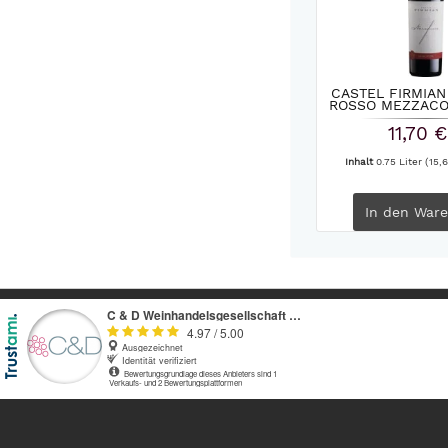
CASTEL FIRMIAN
ROSSO MEZZACO
11,70 €
Inhalt
0.75 Liter
(15,6
In den
Ware