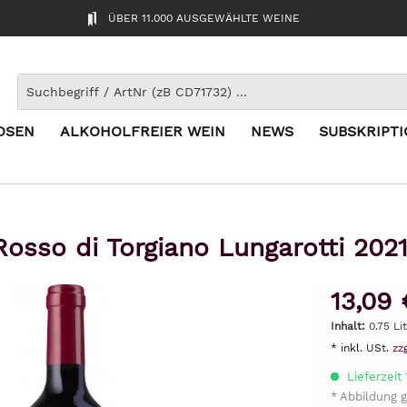
ÜBER 11.000 AUSGEWÄHLTE WEINE
OSEN
ALKOHOLFREIER WEIN
NEWS
SUBSKRIPT
osso di Torgiano Lungarotti 202
13,09 
Inhalt:
0.75 Li
* inkl. USt.
zz
Lieferzeit
* Abbildung g