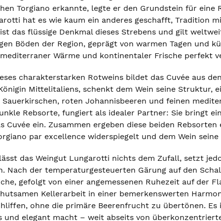
chen Torgiano erkannte, legte er den Grundstein für ein
rotti hat es wie kaum ein anderes geschafft, Tradition mi
ist das flüssige Denkmal dieses Strebens und gilt weltwei
igen Böden der Region, geprägt von warmen Tagen und küh
mediterraner Wärme und kontinentaler Frische perfekt v
ses charakterstarken Rotweins bildet das Cuvée aus den
Königin Mittelitaliens, schenkt dem Wein seine Struktur, 
Sauerkirschen, roten Johannisbeeren und feinen mediter
fdunkle Rebsorte, fungiert als idealer Partner: Sie bringt 
as Cuvée ein. Zusammen ergeben diese beiden Rebsorten 
orgiano par excellence widerspiegelt und dem Wein seine 
ässt das Weingut Lungarotti nichts dem Zufall, setzt jed
n. Nach der temperaturgesteuerten Gärung auf den Schalen
iche, gefolgt von einer angemessenen Ruhezeit auf der Fla
ehutsamen Kellerarbeit in einer bemerkenswerten Harmon
iffen, ohne die primäre Beerenfrucht zu übertönen. Es is
s und elegant macht – weit abseits von überkonzentrier