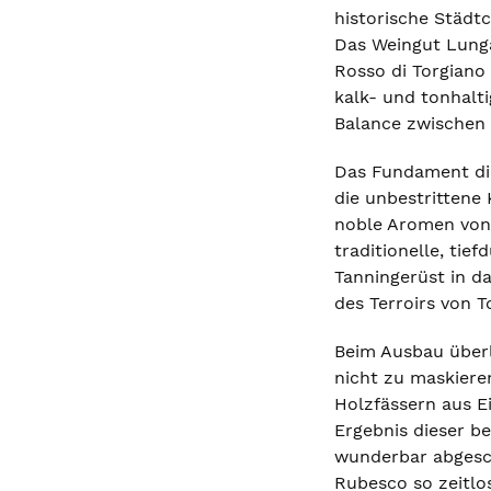
historische Städt
Das Weingut Lunga
Rosso di Torgiano 
kalk- und tonhalt
Balance zwischen 
Das Fundament die
die unbestrittene 
noble Aromen von 
traditionelle, tie
Tanningerüst in d
des Terroirs von T
Beim Ausbau überl
nicht zu maskiere
Holzfässern aus E
Ergebnis dieser b
wunderbar abgeschl
Rubesco so zeitlo