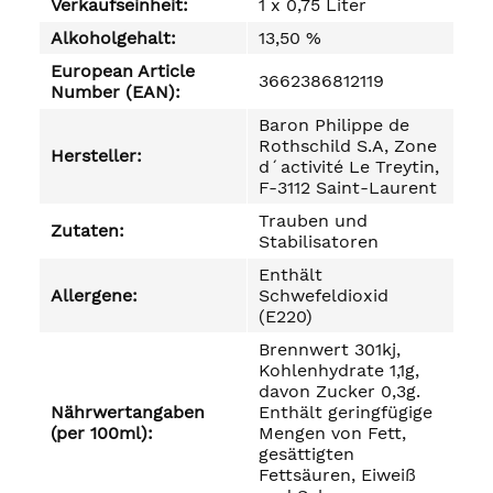
Verkaufseinheit:
1 x 0,75 Liter
Alkoholgehalt:
13,50 %
European Article
3662386812119
Number (EAN):
Baron Philippe de
Rothschild S.A, Zone
Hersteller:
d´activité Le Treytin,
F-3112 Saint-Laurent
Trauben und
Zutaten:
Stabilisatoren
Enthält
Allergene:
Schwefeldioxid
(E220)
Brennwert 301kj,
Kohlenhydrate 1,1g,
davon Zucker 0,3g.
Nährwertangaben
Enthält geringfügige
(per 100ml):
Mengen von Fett,
gesättigten
Fettsäuren, Eiweiß