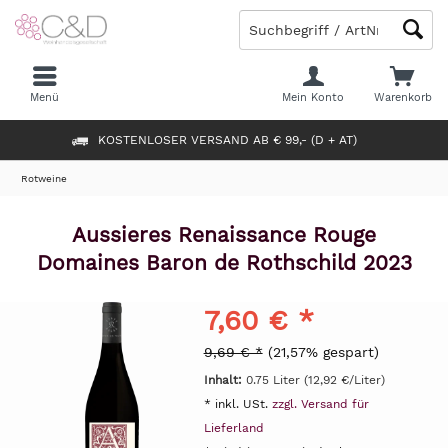
Menü
Mein Konto
Warenkorb
KOSTENLOSER VERSAND AB € 99,- (D + AT)
Rotweine
Aussieres Renaissance Rouge
Domaines Baron de Rothschild 2023
7,60 € *
9,69 € *
(21,57% gespart)
Inhalt:
0.75 Liter (12,92 €/Liter)
* inkl. USt.
zzgl. Versand für
Lieferland