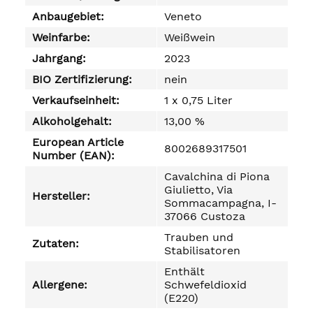
Anbaugebiet:
Veneto
Weinfarbe:
Weißwein
Jahrgang:
2023
BIO Zertifizierung:
nein
Verkaufseinheit:
1 x 0,75 Liter
Alkoholgehalt:
13,00 %
European Article
8002689317501
Number (EAN):
Cavalchina di Piona
Giulietto, Via
Hersteller:
Sommacampagna, I-
37066 Custoza
Trauben und
Zutaten:
Stabilisatoren
Enthält
Allergene:
Schwefeldioxid
(E220)