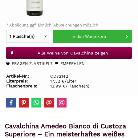
* Abbildung ggf. ähnlich, Abweichungen möglich.
In den
Warenkorb
Alle Weine von Cavalchina zeigen
FRAGEN Z. ARTIKEL?
EMPFEHLEN
Artikel-Nr.:
CD72142
Literpreis:
17,32 €/Liter
Flaschenpreis:
12,99 €/Flasche(n)
Cavalchina Amedeo Bianco di Custoza
Superiore – Ein meisterhaftes weißes