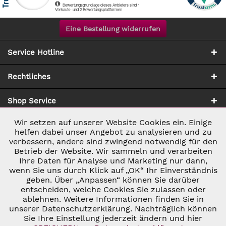
Eine Bestellung widerrufen
Service Hotline
Rechtliches
Shop Service
Wir setzen auf unserer Website Cookies ein. Einige
Aktiv
Notwendig
Zahlung & Versand
helfen dabei unser Angebot zu analysieren und zu
verbessern, andere sind zwingend notwendig für den
Betrieb der Website. Wir sammeln und verarbeiten
Inaktiv
Marketing
Ihre Daten für Analyse und Marketing nur dann,
wenn Sie uns durch Klick auf „OK“ Ihr Einverständnis
geben. Über „Anpassen“ können Sie darüber
Inaktiv
Tracking
entscheiden, welche Cookies Sie zulassen oder
ablehnen. Weitere Informationen finden Sie in
* ALLE PREISE INKL. GESETZL. UMSATZSTEUER ZZGL.
VERSANDKOSTEN
UND GGF. NACHNAHMEGEBÜHREN, WENN NICHT
unserer Datenschutzerklärung. Nachträglich können
Inaktiv
Personalisierung
ANDERS BESCHRIEBEN
Sie Ihre Einstellung jederzeit ändern und hier
© 2026 C&D WEINHANDEL - ALL RIGHTS RESERVED. THEME BY