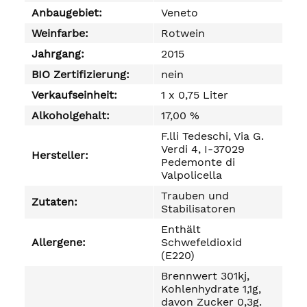
Anbaugebiet:
Veneto
Weinfarbe:
Rotwein
Jahrgang:
2015
BIO Zertifizierung:
nein
Verkaufseinheit:
1 x 0,75 Liter
Alkoholgehalt:
17,00 %
F.lli Tedeschi, Via G.
Verdi 4, I-37029
Hersteller:
Pedemonte di
Valpolicella
Trauben und
Zutaten:
Stabilisatoren
Enthält
Allergene:
Schwefeldioxid
(E220)
Brennwert 301kj,
Kohlenhydrate 1,1g,
davon Zucker 0,3g.