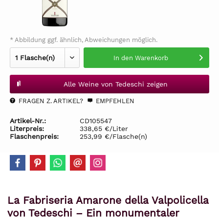
* Abbildung ggf. ähnlich, Abweichungen möglich.
In den
Warenkorb
Alle Weine von Tedeschi zeigen
FRAGEN Z. ARTIKEL?
EMPFEHLEN
Artikel-Nr.:
CD105547
Literpreis:
338,65 €/Liter
Flaschenpreis:
253,99 €/Flasche(n)
La Fabriseria Amarone della Valpolicella
von Tedeschi – Ein monumentaler