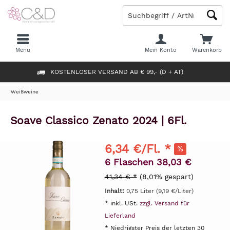
Menü
Mein Konto
Warenkorb
KOSTENLOSER VERSAND AB € 99,- (D + AT)
Weißweine
Soave Classico Zenato 2024 | 6Fl.
6,34 €/Fl. *
6 Flaschen 38,03 €
41,34 € *
(8,01% gespart)
Inhalt:
0,75 Liter (9,19 €/Liter)
* inkl. USt.
zzgl. Versand für
Lieferland
* Niedrigster Preis der letzten 30