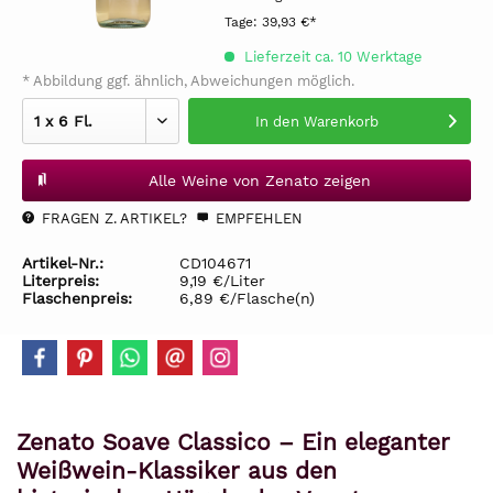
Tage:
39,93 €*
Lieferzeit ca. 10 Werktage
* Abbildung ggf. ähnlich, Abweichungen möglich.
In den
Warenkorb
Alle Weine von Zenato zeigen
FRAGEN Z. ARTIKEL?
EMPFEHLEN
Artikel-Nr.:
CD104671
Literpreis:
9,19 €/Liter
Flaschenpreis:
6,89 €/Flasche(n)
Zenato Soave Classico – Ein eleganter
Weißwein-Klassiker aus den