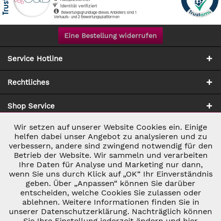
Eine Bestellung widerrufen
Service Hotline
Rechtliches
Shop Service
Wir setzen auf unserer Website Cookies ein. Einige
Aktiv
Notwendig
Zahlung & Versand
helfen dabei unser Angebot zu analysieren und zu
verbessern, andere sind zwingend notwendig für den
Betrieb der Website. Wir sammeln und verarbeiten
Inaktiv
Marketing
Ihre Daten für Analyse und Marketing nur dann,
wenn Sie uns durch Klick auf „OK“ Ihr Einverständnis
geben. Über „Anpassen“ können Sie darüber
Inaktiv
Tracking
entscheiden, welche Cookies Sie zulassen oder
ablehnen. Weitere Informationen finden Sie in
* ALLE PREISE INKL. GESETZL. UMSATZSTEUER ZZGL.
VERSANDKOSTEN
UND GGF. NACHNAHMEGEBÜHREN, WENN NICHT
unserer Datenschutzerklärung. Nachträglich können
Inaktiv
Personalisierung
ANDERS BESCHRIEBEN
Sie Ihre Einstellung jederzeit ändern und hier