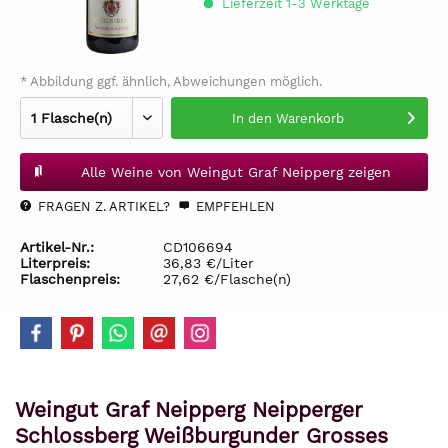
Lieferzeit 1-3 Werktage
* Abbildung ggf. ähnlich, Abweichungen möglich.
In den
Warenkorb
Alle Weine von Weingut Graf Neipperg zeigen
FRAGEN Z. ARTIKEL?
EMPFEHLEN
Artikel-Nr.:
CD106694
Literpreis:
36,83 €/Liter
Flaschenpreis:
27,62 €/Flasche(n)
Weingut Graf Neipperg Neipperger
Schlossberg Weißburgunder Grosses