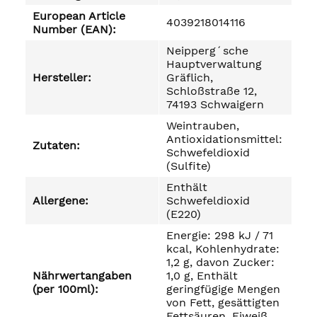
European Article
4039218014116
Number (EAN):
Neipperg´sche
Hauptverwaltung
Hersteller:
Gräflich,
Schloßstraße 12,
74193 Schwaigern
Weintrauben,
Antioxidationsmittel:
Zutaten:
Schwefeldioxid
(Sulfite)
Enthält
Allergene:
Schwefeldioxid
(E220)
Energie: 298 kJ / 71
kcal, Kohlenhydrate:
1,2 g, davon Zucker:
Nährwertangaben
1,0 g, Enthält
(per 100ml):
geringfügige Mengen
von Fett, gesättigten
Fettsäuren, Eiweiß