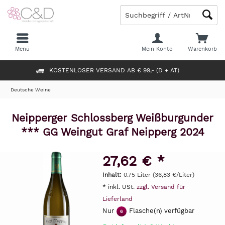
Menü
Mein Konto
Warenkorb
KOSTENLOSER VERSAND AB € 99,- (D + AT)
Deutsche Weine
Neipperger Schlossberg Weißburgunder
*** GG Weingut Graf Neipperg 2024
27,62 € *
Inhalt:
0.75 Liter (36,83 €/Liter)
* inkl. USt.
zzgl. Versand für
Lieferland
Nur
Flasche(n) verfügbar
6