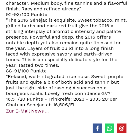
character. Medium body, fine tannins and a flavorful
finish. Racy and refined already."
92-93/100 Punkte
"The 2016 Sénéjac is exquisite. Sweet tobacco, mint,
grilled herbs and dark red fruit give the 2016 a
striking interplay of aromatic intensity and palate
presence. Powerful and deep, the 2016 offers
notable depth yet also remains quite finessed for
the year. Layers of fruit build into a long finish
laced with expressive savory and earth-driven
tones. This is an especially delicate style for the
year. Tasted two times."
88-91/100 Punkte
"Relaxed, well-integrated, ripe nose. Sweet, purple
fruits and quite a bit of both acid and tannin but
just the right side of rasping.A success on a
bourgeois scale. Lovely fresh confidence.GV?"
16.5+/20 Punkte - Trinkreife: 2023 - 2033 2016er
Château Senejac ab 16,50€/Fl.
Zur E-Mail News ...