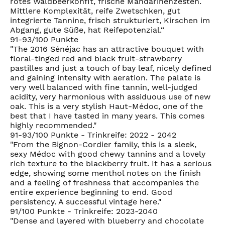
rotes Waldbeerkonfit, frische Mandarinenzesten.
Mittlere Komplexität, reife Zwetschken, gut
integrierte Tannine, frisch strukturiert, Kirschen im
Abgang, gute Süße, hat Reifepotenzial.“
91-93/100 Punkte
"The 2016 Sénéjac has an attractive bouquet with
floral-tinged red and black fruit-strawberry
pastilles and just a touch of bay leaf, nicely defined
and gaining intensity with aeration. The palate is
very well balanced with fine tannin, well-judged
acidity, very harmonious with assiduous use of new
oak. This is a very stylish Haut-Médoc, one of the
best that I have tasted in many years. This comes
highly recommended."
91-93/100 Punkte - Trinkreife: 2022 - 2042
"From the Bignon-Cordier family, this is a sleek,
sexy Médoc with good chewy tannins and a lovely
rich texture to the blackberry fruit. It has a serious
edge, showing some menthol notes on the finish
and a feeling of freshness that accompanies the
entire experience beginning to end. Good
persistency. A successful vintage here."
91/100 Punkte - Trinkreife: 2023-2040
"Dense and layered with blueberry and chocolate