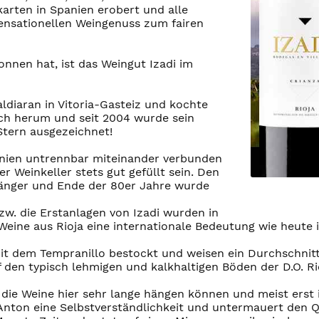
karten in Spanien erobert und alle
sensationellen Weingenuss zum fairen
onnen hat, ist das Weingut Izadi im
ldiaran in Vitoria-Gasteiz und kochte
sich herum und seit 2004 wurde sein
tern ausgezeichnet!
panien untrennbar miteinander verbunden
r Weinkeller stets gut gefüllt sein. Den
länger und Ende der 80er Jahre wurde
zw. die Erstanlagen von Izadi wurden in
Weine aus Rioja eine internationale Bedeutung wie heute 
it dem Tempranillo bestockt und weisen ein Durchschnitts
den typisch lehmigen und kalkhaltigen Böden der D.O. Ri
s die Weine hier sehr lange hängen können und meist erst
ie Anton eine Selbstverständlichkeit und untermauert den 