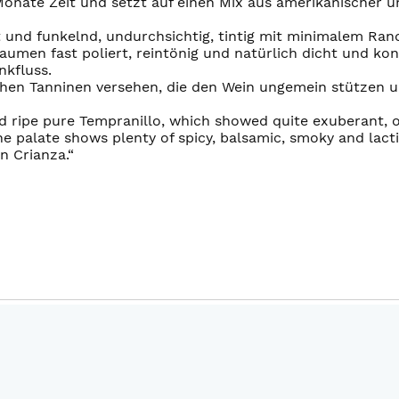
 Monate Zeit und setzt auf einen Mix aus amerikanischer u
t und funkelnd, undurchsichtig, tintig mit minimalem Ran
umen fast poliert, reintönig und natürlich dicht und ko
kfluss.
chen Tanninen versehen, die den Wein ungemein stützen 
nd ripe pure Tempranillo, which showed quite exuberant,
the palate shows plenty of spicy, balsamic, smoky and la
n Crianza.“