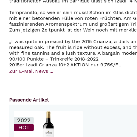
traditionellen Ausbau im Barrique lässt sich Izadi 14
Tempranillo, so wie er sein muss! Schon im Glas dich
mit einer betörenden Fülle von roten Früchten. Am Ga
faszinierenden Aromenspektrum und großartigem Trin
Zum jetzigen Zeitpunkt ist der Wein noch mit merkli
„I was quite impressed by the 2015 Crianza, a dark a
measured oak. The fruit is ripe without excess, and 
with fine tannins and a lush texture. A bargain moder
90/100 Punkte – Trinkreife 2018-2022
2015er Izadi Crianza 10+2 AKTION nur 9,75€/Fl.
Zur E-Mail News ...
Passende Artikel
2022
HOT