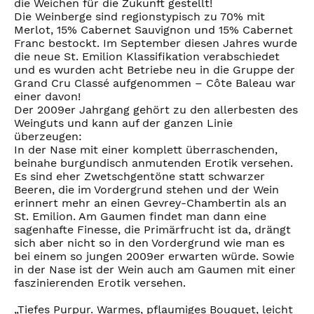
die Weichen für die Zukunft gestellt!
Die Weinberge sind regionstypisch zu 70% mit
Merlot, 15% Cabernet Sauvignon und 15% Cabernet
Franc bestockt. Im September diesen Jahres wurde
die neue St. Emilion Klassifikation verabschiedet
und es wurden acht Betriebe neu in die Gruppe der
Grand Cru Classé aufgenommen – Côte Baleau war
einer davon!
Der 2009er Jahrgang gehört zu den allerbesten des
Weinguts und kann auf der ganzen Linie
überzeugen:
In der Nase mit einer komplett überraschenden,
beinahe burgundisch anmutenden Erotik versehen.
Es sind eher Zwetschgentöne statt schwarzer
Beeren, die im Vordergrund stehen und der Wein
erinnert mehr an einen Gevrey-Chambertin als an
St. Emilion. Am Gaumen findet man dann eine
sagenhafte Finesse, die Primärfrucht ist da, drängt
sich aber nicht so in den Vordergrund wie man es
bei einem so jungen 2009er erwarten würde. Sowie
in der Nase ist der Wein auch am Gaumen mit einer
faszinierenden Erotik versehen.
„Tiefes Purpur. Warmes, pflaumiges Bouquet, leicht