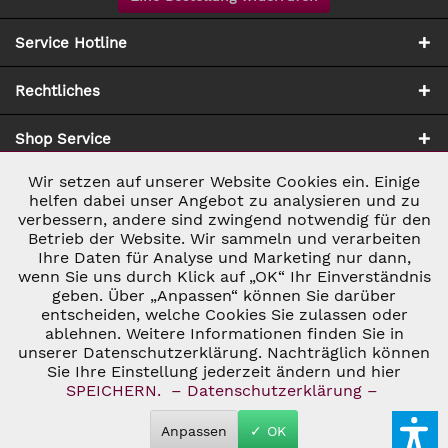
Service Hotline
Rechtliches
Shop Service
Wir setzen auf unserer Website Cookies ein. Einige
Aktiv
Notwendig
Zahlung & Versand
helfen dabei unser Angebot zu analysieren und zu
verbessern, andere sind zwingend notwendig für den
Betrieb der Website. Wir sammeln und verarbeiten
Inaktiv
Marketing
Ihre Daten für Analyse und Marketing nur dann,
wenn Sie uns durch Klick auf „OK“ Ihr Einverständnis
geben. Über „Anpassen“ können Sie darüber
Inaktiv
Tracking
entscheiden, welche Cookies Sie zulassen oder
* ALLE PREISE INKL. GESETZL. UMSATZSTEUER ZZGL.
ablehnen. Weitere Informationen finden Sie in
VERSANDKOSTEN
UND GGF. NACHNAHMEGEBÜHREN, WENN NICHT
unserer Datenschutzerklärung. Nachträglich können
Inaktiv
ANDERS BESCHRIEBEN
Personalisierung
Sie Ihre Einstellung jederzeit ändern und hier
© 2026 C&D WEINHANDEL - ALL RIGHTS RESERVED. THEME BY
SPEICHERN.
– Datenschutzerklärung –
THEMEWARE®
Inaktiv
Service
Anpassen
✓ OK