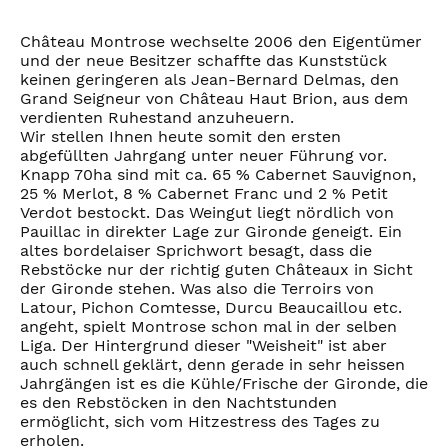
Château Montrose wechselte 2006 den Eigentümer
und der neue Besitzer schaffte das Kunststück
keinen geringeren als Jean-Bernard Delmas, den
Grand Seigneur von Château Haut Brion, aus dem
verdienten Ruhestand anzuheuern.
Wir stellen Ihnen heute somit den ersten
abgefüllten Jahrgang unter neuer Führung vor.
Knapp 70ha sind mit ca. 65 % Cabernet Sauvignon,
25 % Merlot, 8 % Cabernet Franc und 2 % Petit
Verdot bestockt. Das Weingut liegt nördlich von
Pauillac in direkter Lage zur Gironde geneigt. Ein
altes bordelaiser Sprichwort besagt, dass die
Rebstöcke nur der richtig guten Châteaux in Sicht
der Gironde stehen. Was also die Terroirs von
Latour, Pichon Comtesse, Durcu Beaucaillou etc.
angeht, spielt Montrose schon mal in der selben
Liga. Der Hintergrund dieser "Weisheit" ist aber
auch schnell geklärt, denn gerade in sehr heissen
Jahrgängen ist es die Kühle/Frische der Gironde, die
es den Rebstöcken in den Nachtstunden
ermöglicht, sich vom Hitzestress des Tages zu
erholen.