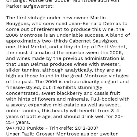
Unlängst wurde der 2006er Montrose auch von
Parker aufgewertet:
The first vintage under new owner Martin
Bouygues, who convinced Jean-Bernard Delmas to
come out of retirement to produce this wine, the
2006 Montrose is an undeniable success. A blend of
approximately two-thirds Cabernet Sauvignon,
one-third Merlot, and a tiny dollop of Petit Verdot,
the most dramatic difference between the 2006,
and wines made by the previous administration is
that Jean Delmas produces wines with sweeter,
silkier tannins, although analytically, they are as
high as those found in the great Montrose vintages
of the past. The 2006 is extraordinarily elegant and
finesse-styled, but it exhibits stunningly
concentrated, sweet blackberry and cassis fruit
with hints of flowers and minerals. Full-bodied with
a savory, expansive mid-palate as well as sweet,
noble tannins, this beauty will benefit from 3-4
years of bottle age, and should drink well for 20-
25+ years.
94+/100 Punkte - Trinkreife: 2012-2037
Unser Fazit: Grosser Montrose aus der zweiten