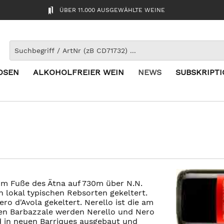
ÜBER 11.000 AUSGEWÄHLTE WEINE
OSEN
ALKOHOLFREIER WEIN
NEWS
SUBSKRIPT
um Fuße des Ätna auf 730m über N.N.
 lokal typischen Rebsorten gekeltert.
o d'Avola gekeltert. Nerello ist die am
den Barbazzale werden Nerello und Nero
ird in neuen Barriques ausgebaut und