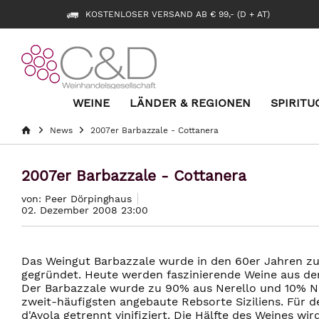
KOSTENLOSER VERSAND AB € 99,- (D + AT)
WEINE
LÄNDER & REGIONEN
SPIRITU
News
2007er Barbazzale - Cottanera
2007er Barbazzale - Cottanera
von: Peer Dörpinghaus
02. Dezember 2008 23:00
Das Weingut Barbazzale wurde in den 60er Jahren z
gegründet. Heute werden faszinierende Weine aus den
Der Barbazzale wurde zu 90% aus Nerello und 10% Ner
zweit-häufigsten angebaute Rebsorte Siziliens. Für 
d'Avola getrennt vinifiziert. Die Hälfte des Weines w