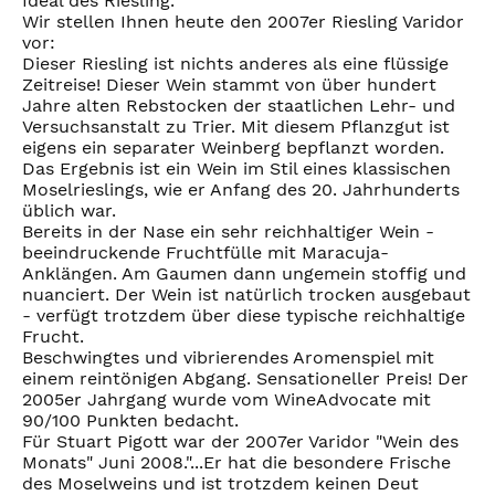
Ideal des Riesling."
Wir stellen Ihnen heute den 2007er Riesling Varidor
vor:
Dieser Riesling ist nichts anderes als eine flüssige
Zeitreise! Dieser Wein stammt von über hundert
Jahre alten Rebstocken der staatlichen Lehr- und
Versuchsanstalt zu Trier. Mit diesem Pflanzgut ist
eigens ein separater Weinberg bepflanzt worden.
Das Ergebnis ist ein Wein im Stil eines klassischen
Moselrieslings, wie er Anfang des 20. Jahrhunderts
üblich war.
Bereits in der Nase ein sehr reichhaltiger Wein -
beeindruckende Fruchtfülle mit Maracuja-
Anklängen. Am Gaumen dann ungemein stoffig und
nuanciert. Der Wein ist natürlich trocken ausgebaut
- verfügt trotzdem über diese typische reichhaltige
Frucht.
Beschwingtes und vibrierendes Aromenspiel mit
einem reintönigen Abgang. Sensationeller Preis! Der
2005er Jahrgang wurde vom WineAdvocate mit
90/100 Punkten bedacht.
Für Stuart Pigott war der 2007er Varidor "Wein des
Monats" Juni 2008."...Er hat die besondere Frische
des Moselweins und ist trotzdem keinen Deut