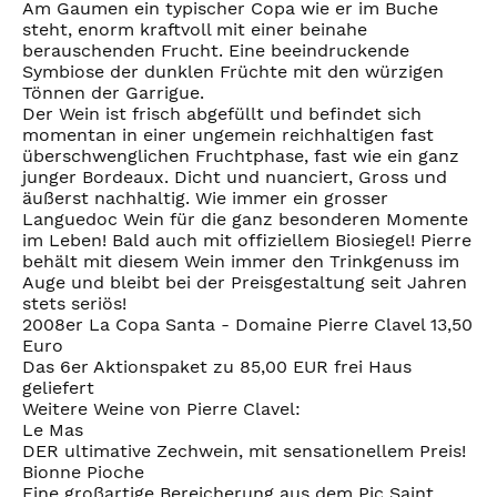
Am Gaumen ein typischer Copa wie er im Buche
steht, enorm kraftvoll mit einer beinahe
berauschenden Frucht. Eine beeindruckende
Symbiose der dunklen Früchte mit den würzigen
Tönnen der Garrigue.
Der Wein ist frisch abgefüllt und befindet sich
momentan in einer ungemein reichhaltigen fast
überschwenglichen Fruchtphase, fast wie ein ganz
junger Bordeaux. Dicht und nuanciert, Gross und
äußerst nachhaltig. Wie immer ein grosser
Languedoc Wein für die ganz besonderen Momente
im Leben! Bald auch mit offiziellem Biosiegel! Pierre
behält mit diesem Wein immer den Trinkgenuss im
Auge und bleibt bei der Preisgestaltung seit Jahren
stets seriös!
2008er La Copa Santa - Domaine Pierre Clavel 13,50
Euro
Das 6er Aktionspaket zu 85,00 EUR frei Haus
geliefert
Weitere Weine von Pierre Clavel:
Le Mas
DER ultimative Zechwein, mit sensationellem Preis!
Bionne Pioche
Eine großartige Bereicherung aus dem Pic Saint