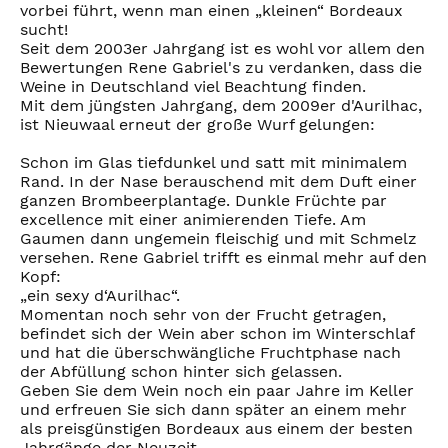
vorbei führt, wenn man einen „kleinen“ Bordeaux
sucht!
Seit dem 2003er Jahrgang ist es wohl vor allem den
Bewertungen Rene Gabriel's zu verdanken, dass die
Weine in Deutschland viel Beachtung finden.
Mit dem jüngsten Jahrgang, dem 2009er d'Aurilhac,
ist Nieuwaal erneut der große Wurf gelungen:
Schon im Glas tiefdunkel und satt mit minimalem
Rand. In der Nase berauschend mit dem Duft einer
ganzen Brombeerplantage. Dunkle Früchte par
excellence mit einer animierenden Tiefe. Am
Gaumen dann ungemein fleischig und mit Schmelz
versehen. Rene Gabriel trifft es einmal mehr auf den
Kopf:
„ein sexy d‘Aurilhac“.
Momentan noch sehr von der Frucht getragen,
befindet sich der Wein aber schon im Winterschlaf
und hat die überschwängliche Fruchtphase nach
der Abfüllung schon hinter sich gelassen.
Geben Sie dem Wein noch ein paar Jahre im Keller
und erfreuen Sie sich dann später an einem mehr
als preisgünstigen Bordeaux aus einem der besten
Jahrgänge der Neuzeit.