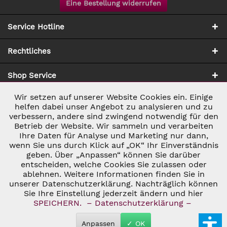
Eine Bestellung widerrufen
Service Hotline
Rechtliches
Shop Service
Wir setzen auf unserer Website Cookies ein. Einige
Aktiv
Notwendig
Zahlung & Versand
helfen dabei unser Angebot zu analysieren und zu
verbessern, andere sind zwingend notwendig für den
Betrieb der Website. Wir sammeln und verarbeiten
Inaktiv
Marketing
Ihre Daten für Analyse und Marketing nur dann,
wenn Sie uns durch Klick auf „OK“ Ihr Einverständnis
geben. Über „Anpassen“ können Sie darüber
Inaktiv
Tracking
entscheiden, welche Cookies Sie zulassen oder
ablehnen. Weitere Informationen finden Sie in
* ALLE PREISE INKL. GESETZL. UMSATZSTEUER ZZGL.
VERSANDKOSTEN
UND GGF. NACHNAHMEGEBÜHREN, WENN NICHT
unserer Datenschutzerklärung. Nachträglich können
Inaktiv
Personalisierung
ANDERS BESCHRIEBEN
Sie Ihre Einstellung jederzeit ändern und hier
© 2026 C&D WEINHANDEL - ALL RIGHTS RESERVED. THEME BY
SPEICHERN.
– Datenschutzerklärung –
THEMEWARE®
Inaktiv
Service
Anpassen
✓ OK