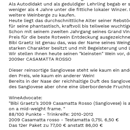
Als Autodidakt und als geduldiger Lehrling begab er 
weniger als 4 Jahre unter die fittiche lokaler Winzer
weitere Weinberge zu kaufen.
Heute liegt das durchschnittliche Alter seiner Rebst
für seine phantastisch, kraftvoll bis teilweise wuchti
Schon mit seinem zweiten Jahrgang seines Grand Vi
Preis für die beste Rotwein Entdeckung ausgezeichne
Bibi Graetz ist genau das, was der Name seines Weingu
starken Charakter besitzt und mit Begeisterung und L
Wir stellen Ihnen heute seinen "kleinsten" Wein vor, 
2009er CASAMATTA ROSSO
Dieser reinsortige Sangiovese steht wie kaum ein ande
den Preis, wie kaum ein anderer Wein!
Bereits in der Nase der reichhaltige Duft des Sangio
des Sangiovese aber ohne eine überbordende Fruchts
WineAdvocate:
"Bibi Graetz’s 2009 Casamatta Rosso (Sangiovese) is a 
on a mid-weight frame. "
88/100 Punkte - Trinkreife: 2010-2012
2009 Casamatta rosso - Testamatta 0,75l. 6,50 €
Das 12er Paket zu 77,00 € anstatt 86,00 €