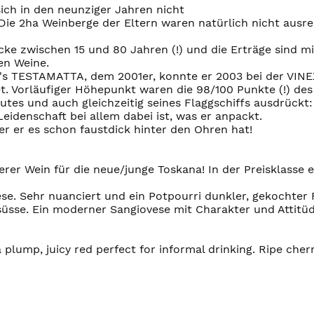
sich in den neunziger Jahren nicht
. Die 2ha Weinberge der Eltern waren natürlich nicht aus
öcke zwischen 15 und 80 Jahren (!) und die Erträge sind m
gen Weine.
n's TESTAMATTA, dem 2001er, konnte er 2003 bei der VI
t. Vorläufiger Höhepunkt waren die 98/100 Punkte (!) de
tes und auch gleichzeitig seines Flaggschiffs ausdrückt: 
eidenschaft bei allem dabei ist, was er anpackt.
der er es schon faustdick hinter den Ohren hat!
rer Wein für die neue/junge Toskana! In der Preisklasse e
vese. Sehr nuanciert und ein Potpourri dunkler, gekochter
üsse. Ein moderner Sangiovese mit Charakter und Attitüd
plump, juicy red perfect for informal drinking. Ripe cherr