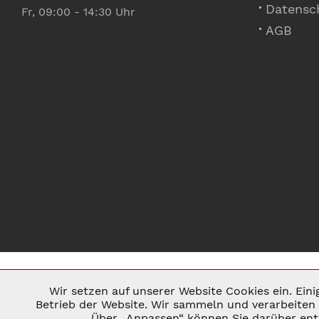
Datensc
Fr, 09:00 - 14:30 Uhr
AGB
Wir setzen auf unserer Website Cookies ein. Ein
Notwendig
Betrieb der Website. Wir sammeln und verarbeiten 
Über „Anpassen“ können Sie darüber ents