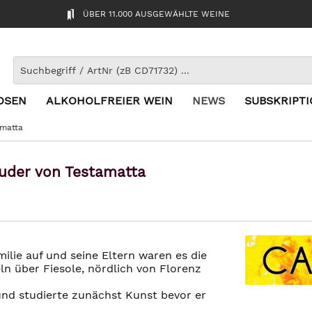
ÜBER 11.000 AUSGEWÄHLTE WEINE
OSEN
ALKOHOLFREIER WEIN
NEWS
SUBSKRIPT
amatta
uder von Testamatta
ilie auf und seine Eltern waren es die
ln über Fiesole, nördlich von Florenz
und studierte zunächst Kunst bevor er