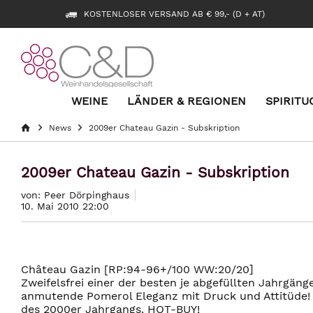
KOSTENLOSER VERSAND AB € 99,- (D + AT)
WEINE
LÄNDER & REGIONEN
SPIRITU
News
2009er Chateau Gazin - Subskription
2009er Chateau Gazin - Subskription
von: Peer Dörpinghaus
10. Mai 2010 22:00
Château Gazin [RP:94-96+/100 WW:20/20]
Zweifelsfrei einer der besten je abgefüllten Jahrgän
anmutende Pomerol Eleganz mit Druck und Attitüde! G
des 2000er Jahrgangs. HOT-BUY!