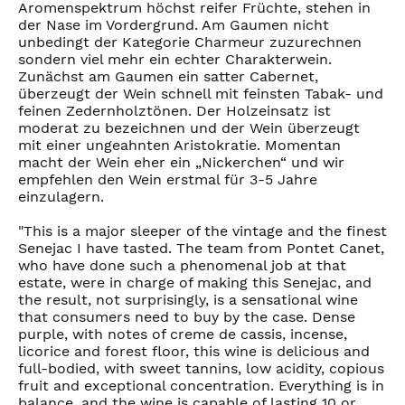
Aromenspektrum höchst reifer Früchte, stehen in
der Nase im Vordergrund. Am Gaumen nicht
unbedingt der Kategorie Charmeur zuzurechnen
sondern viel mehr ein echter Charakterwein.
Zunächst am Gaumen ein satter Cabernet,
überzeugt der Wein schnell mit feinsten Tabak- und
feinen Zedernholztönen. Der Holzeinsatz ist
moderat zu bezeichnen und der Wein überzeugt
mit einer ungeahnten Aristokratie. Momentan
macht der Wein eher ein „Nickerchen“ und wir
empfehlen den Wein erstmal für 3-5 Jahre
einzulagern.
"This is a major sleeper of the vintage and the finest
Senejac I have tasted. The team from Pontet Canet,
who have done such a phenomenal job at that
estate, were in charge of making this Senejac, and
the result, not surprisingly, is a sensational wine
that consumers need to buy by the case. Dense
purple, with notes of creme de cassis, incense,
licorice and forest floor, this wine is delicious and
full-bodied, with sweet tannins, low acidity, copious
fruit and exceptional concentration. Everything is in
balance, and the wine is capable of lasting 10 or