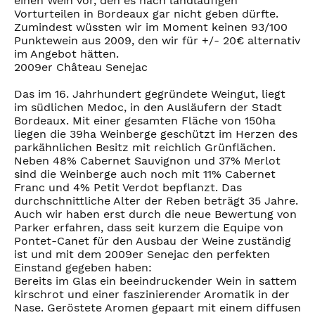
einen Wein vor, den es nach landläufigen
Vorturteilen in Bordeaux gar nicht geben dürfte.
Zumindest wüssten wir im Moment keinen 93/100
Punktewein aus 2009, den wir für +/- 20€ alternativ
im Angebot hätten.
2009er Château Senejac
Das im 16. Jahrhundert gegründete Weingut, liegt
im südlichen Medoc, in den Ausläufern der Stadt
Bordeaux. Mit einer gesamten Fläche von 150ha
liegen die 39ha Weinberge geschützt im Herzen des
parkähnlichen Besitz mit reichlich Grünflächen.
Neben 48% Cabernet Sauvignon und 37% Merlot
sind die Weinberge auch noch mit 11% Cabernet
Franc und 4% Petit Verdot bepflanzt. Das
durchschnittliche Alter der Reben beträgt 35 Jahre.
Auch wir haben erst durch die neue Bewertung von
Parker erfahren, dass seit kurzem die Equipe von
Pontet-Canet für den Ausbau der Weine zuständig
ist und mit dem 2009er Senejac den perfekten
Einstand gegeben haben:
Bereits im Glas ein beeindruckender Wein in sattem
kirschrot und einer faszinierender Aromatik in der
Nase. Geröstete Aromen gepaart mit einem diffusen