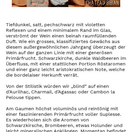
Tiefdunkel, satt, pechschwarz mit violetten
Reflexen und einem minimalem Rand im Glas,
verströmt der Wein einen beinah raumfüllenden
Duft. Wie ein grosses, klassifiziertes Gewächs aus
diesem außergewöhnlichen Jahrgang überzeugt der
Wein auf der ganzen Linie mit einer generösen
Primärfrucht. Schwarzkirche, dunkle Waldbeeren im
Überfluss, mit einer stattlichen Portion Röstaromen
und einer ganz leicht aristokratischen Note, welche
die bordelaiser Herkunft verrät.
Von der Stilistik würden wir „blind“ auf einen
d’Aurilhac, Charmail, d’Agassac oder Cambon la
Pelouse tippen.
Am Gaumen höchst voluminös und reintönig mit
einer faszinierenden Primärfrucht voller Suplesse.
Es wiederholen sich die Aromen von
Schwarzkirsche, Brombeeren, etwas Holunder und
leicht mineralischen Anklängen. Momentan befindet