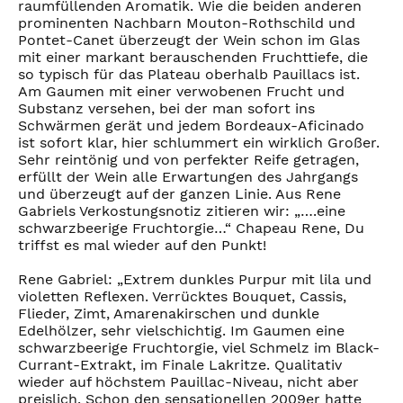
raumfüllenden Aromatik. Wie die beiden anderen
prominenten Nachbarn Mouton-Rothschild und
Pontet-Canet überzeugt der Wein schon im Glas
mit einer markant berauschenden Fruchttiefe, die
so typisch für das Plateau oberhalb Pauillacs ist.
Am Gaumen mit einer verwobenen Frucht und
Substanz versehen, bei der man sofort ins
Schwärmen gerät und jedem Bordeaux-Aficinado
ist sofort klar, hier schlummert ein wirklich Großer.
Sehr reintönig und von perfekter Reife getragen,
erfüllt der Wein alle Erwartungen des Jahrgangs
und überzeugt auf der ganzen Linie. Aus Rene
Gabriels Verkostungsnotiz zitieren wir: „….eine
schwarzbeerige Fruchtorgie…“ Chapeau Rene, Du
triffst es mal wieder auf den Punkt!
Rene Gabriel: „Extrem dunkles Purpur mit lila und
violetten Reflexen. Verrücktes Bouquet, Cassis,
Flieder, Zimt, Amarenakirschen und dunkle
Edelhölzer, sehr vielschichtig. Im Gaumen eine
schwarzbeerige Fruchtorgie, viel Schmelz im Black-
Currant-Extrakt, im Finale Lakritze. Qualitativ
wieder auf höchstem Pauillac-Niveau, nicht aber
preislich. Schon den sensationellen 2009er hatte