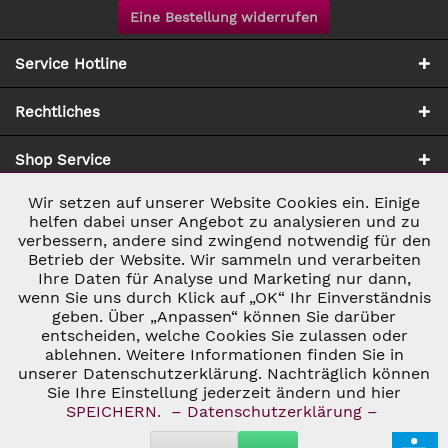
Eine Bestellung widerrufen
Service Hotline
Rechtliches
Shop Service
Wir setzen auf unserer Website Cookies ein. Einige
Aktiv
Notwendig
Zahlung & Versand
helfen dabei unser Angebot zu analysieren und zu
verbessern, andere sind zwingend notwendig für den
Betrieb der Website. Wir sammeln und verarbeiten
Inaktiv
Marketing
Ihre Daten für Analyse und Marketing nur dann,
wenn Sie uns durch Klick auf „OK“ Ihr Einverständnis
geben. Über „Anpassen“ können Sie darüber
Inaktiv
Tracking
entscheiden, welche Cookies Sie zulassen oder
* ALLE PREISE INKL. GESETZL. UMSATZSTEUER ZZGL.
ablehnen. Weitere Informationen finden Sie in
VERSANDKOSTEN
UND GGF. NACHNAHMEGEBÜHREN, WENN NICHT
unserer Datenschutzerklärung. Nachträglich können
Inaktiv
ANDERS BESCHRIEBEN
Personalisierung
Sie Ihre Einstellung jederzeit ändern und hier
© 2026 C&D WEINHANDEL - ALL RIGHTS RESERVED. THEME BY
SPEICHERN.
– Datenschutzerklärung –
THEMEWARE®
Inaktiv
Service