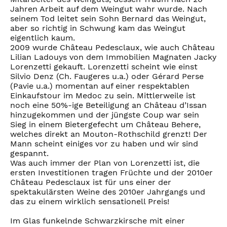
Jahren Arbeit auf dem Weingut wahr wurde. Nach
seinem Tod leitet sein Sohn Bernard das Weingut,
aber so richtig in Schwung kam das Weingut
eigentlich kaum.
2009 wurde Château Pedesclaux, wie auch Château
Lilian Ladouys von dem Immobilien Magnaten Jacky
Lorenzetti gekauft. Lorenzetti scheint wie einst
Silvio Denz (Ch. Faugeres u.a.) oder Gérard Perse
(Pavie u.a.) momentan auf einer respektablen
Einkaufstour im Medoc zu sein. Mittlerweile ist
noch eine 50%-ige Beteiligung an Château d’Issan
hinzugekommen und der jüngste Coup war sein
Sieg in einem Bietergefecht um Château Behere,
welches direkt an Mouton-Rothschild grenzt! Der
Mann scheint einiges vor zu haben und wir sind
gespannt.
Was auch immer der Plan von Lorenzetti ist, die
ersten Investitionen tragen Früchte und der 2010er
Château Pedesclaux ist für uns einer der
spektakulärsten Weine des 2010er Jahrgangs und
das zu einem wirklich sensationell Preis!
Im Glas funkelnde Schwarzkirsche mit einer