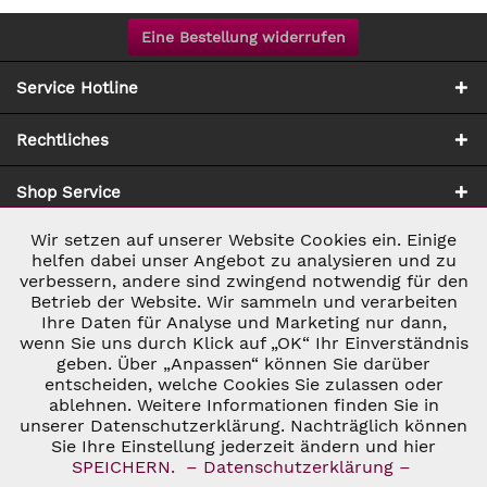
Eine Bestellung widerrufen
Service Hotline
Rechtliches
Shop Service
Wir setzen auf unserer Website Cookies ein. Einige
Aktiv
Notwendig
Zahlung & Versand
helfen dabei unser Angebot zu analysieren und zu
verbessern, andere sind zwingend notwendig für den
Betrieb der Website. Wir sammeln und verarbeiten
Inaktiv
Marketing
Ihre Daten für Analyse und Marketing nur dann,
wenn Sie uns durch Klick auf „OK“ Ihr Einverständnis
geben. Über „Anpassen“ können Sie darüber
Inaktiv
Tracking
entscheiden, welche Cookies Sie zulassen oder
* ALLE PREISE INKL. GESETZL. UMSATZSTEUER ZZGL.
ablehnen. Weitere Informationen finden Sie in
VERSANDKOSTEN
UND GGF. NACHNAHMEGEBÜHREN, WENN NICHT
unserer Datenschutzerklärung. Nachträglich können
Inaktiv
ANDERS BESCHRIEBEN
Personalisierung
Sie Ihre Einstellung jederzeit ändern und hier
© 2026 C&D WEINHANDEL - ALL RIGHTS RESERVED. THEME BY
SPEICHERN.
– Datenschutzerklärung –
THEMEWARE®