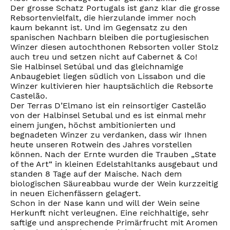
Der grosse Schatz Portugals ist ganz klar die grosse
Rebsortenvielfalt, die hierzulande immer noch
kaum bekannt ist. Und im Gegensatz zu den
spanischen Nachbarn bleiben die portugiesischen
Winzer diesen autochthonen Rebsorten voller Stolz
auch treu und setzen nicht auf Cabernet & Co!
Sie Halbinsel Setúbal und das gleichnamige
Anbaugebiet liegen südlich von Lissabon und die
Winzer kultivieren hier hauptsächlich die Rebsorte
Castelão.
Der Terras D’Elmano ist ein reinsortiger Castelão
von der Halbinsel Setubal und es ist einmal mehr
einem jungen, höchst ambitionierten und
begnadeten Winzer zu verdanken, dass wir Ihnen
heute unseren Rotwein des Jahres vorstellen
können. Nach der Ernte wurden die Trauben „State
of the Art“ in kleinen Edelstahltanks ausgebaut und
standen 8 Tage auf der Maische. Nach dem
biologischen Säureabbau wurde der Wein kurzzeitig
in neuen Eichenfässern gelagert.
Schon in der Nase kann und will der Wein seine
Herkunft nicht verleugnen. Eine reichhaltige, sehr
saftige und ansprechende Primärfrucht mit Aromen