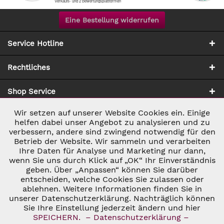
Eine Bestellung widerrufen
Service Hotline
Rechtliches
Shop Service
Wir setzen auf unserer Website Cookies ein. Einige
Aktiv
Notwendig
Zahlung & Versand
helfen dabei unser Angebot zu analysieren und zu
verbessern, andere sind zwingend notwendig für den
Betrieb der Website. Wir sammeln und verarbeiten
Inaktiv
Marketing
Ihre Daten für Analyse und Marketing nur dann,
wenn Sie uns durch Klick auf „OK“ Ihr Einverständnis
geben. Über „Anpassen“ können Sie darüber
Inaktiv
Tracking
entscheiden, welche Cookies Sie zulassen oder
ablehnen. Weitere Informationen finden Sie in
* ALLE PREISE INKL. GESETZL. UMSATZSTEUER ZZGL.
VERSANDKOSTEN
UND GGF. NACHNAHMEGEBÜHREN, WENN NICHT
unserer Datenschutzerklärung. Nachträglich können
Inaktiv
Personalisierung
ANDERS BESCHRIEBEN
Sie Ihre Einstellung jederzeit ändern und hier
© 2026 C&D WEINHANDEL - ALL RIGHTS RESERVED. THEME BY
SPEICHERN.
– Datenschutzerklärung –
THEMEWARE®