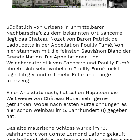
Südöstlich von Orleans in unmittelbarer
Nachbarschaft zu dem bekannten Ort Sancerre
liegt das Château Nozet von Baron Patrick de
Ladoucette in der Appellation Pouilly Fumé. Von
hier stammen mit die feinsten Sauvignon Blanc der
Grande Nation. Die Appellationen und
Weincharakteristik von Sancerre und Pouilly Fumé
ähneln sich sehr, wobei ein Pouilly Fumé meist
lagerfähiger und mit mehr Fülle und Länge
überzeugt.
Einer Anekdote nach, hat schon Napoleon die
Weißweine von Château Nozet sehr gerne
getrunken, wobei nach ersten Aufzeichnungen es
hier schon Weinbau im 5. Jahrhundert (!) gegeben
hat.
Das alte malerische Schloss wurde im 18.
Jahrhundert von Comte Edmond Lafond gekauft
und befindet sich auch heute noch in Händen eines